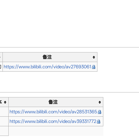
备注
旬
https://www.bilibili.com/video/av27693061
本
备注
https://www.bilibili.com/video/av28531365
https://www.bilibili.com/video/av39331772