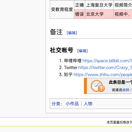
正确
上海复旦大学
视频简
受教育程度
错误
北京大学
视频中
备注
[
编辑
]
社交帐号
[
编辑
]
哔哩哔哩
https://space.bilibili.co
Twitter
https://twitter.com/Crazy
知乎
https://www.zhihu.com/peopl
此条目是一
请通過
編輯 /
分类
：
小作品
人物
本页面最后修改于20