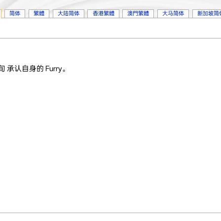
简体
繁體
大陆简体
香港繁體
澳門繁體
大马简体
新加坡简
中旬 承认自身的 Furry。