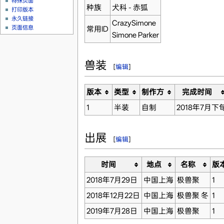
特殊页面
种族
犬科 - 赤狐
打印版本
永久链接
CrazySimone
页面信息
常用ID
Simone Parker
兽装
[
编辑
]
版本
类型
制作方
完成时间
1
半装
自制
2018年7月下
出展
[
编辑
]
时间
地点
名称
版
2018年7月29日
中国上海
极兽聚
1
2018年12月22日
中国上海
极兽聚 冬
1
2019年7月28日
中国上海
极兽聚
1