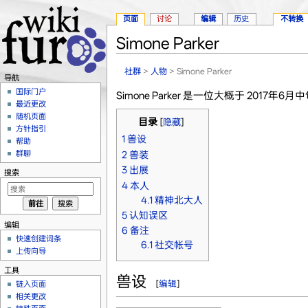
页面
讨论
编辑
历史
不转换
Simone Parker
跳转至：
导航
、
搜索
社群
>
人物
> Simone Parker
导航
国际门户
Simone Parker 是一位大概于 2017年6月
最近更改
随机页面
目录
[
隐藏
]
方针指引
1
兽设
帮助
群聊
2
兽装
3
出展
搜索
4
本人
4.1
精神北大人
5
认知误区
编辑
6
备注
快速创建词条
6.1
社交帐号
上传向导
工具
兽设
[
编辑
]
链入页面
相关更改