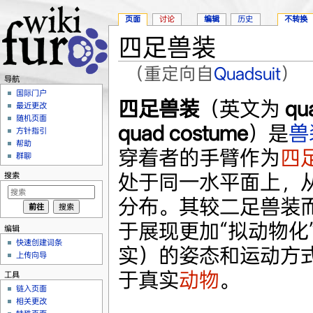
页面
讨论
编辑
历史
不转换
四足兽装
（重定向自
Quadsuit
）
导航
跳转至：
导航
、
搜索
国际门户
四足兽装
（英文为
qua
最近更改
随机页面
quad costume
）是
兽
方针指引
帮助
穿着者的手臂作为
四
群聊
处于同一水平面上，
搜索
分布。其较二足兽装
于展现更加“拟动物化
编辑
快速创建词条
实）的姿态和运动方
上传向导
于真实
动物
。
工具
链入页面
相关更改