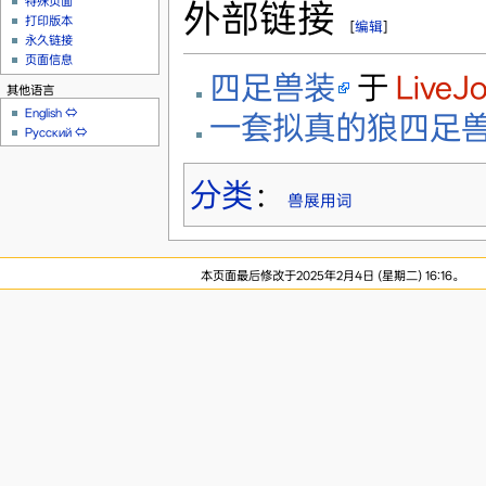
特殊页面
外部链接
打印版本
[
编辑
]
永久链接
页面信息
四足兽装
于
LiveJo
其他语言
English
⇔
一套拟真的狼四足兽装
Русский
⇔
分类
：
兽展用词
本页面最后修改于2025年2月4日 (星期二) 16:16。