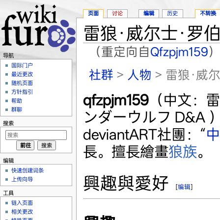
页面
讨论
编辑
历史
不转换
雷狼·威尔士·罗
（重定向自
Qfzpjm159
导航
跳转至：
导航
、
搜索
国际门户
社群
>
人物
> 雷狼·威
最近更改
随机页面
方针指引
qfzpjm159
（中文：雷
帮助
群聊
ンダーウルフ D&A
搜索
deviantART社團：“
中
長。擅長繪畫
狼族
。
编辑
快速创建词条
興趣與愛好
上传向导
[
编辑
]
工具
链入页面
相关更改