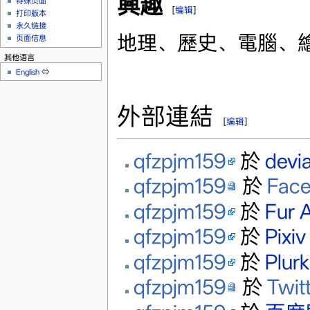
興趣
特殊页面
[
编辑
]
打印版本
永久链接
地理、歷史、電腦、
页面信息
其他语言
English
⇔
外部連結
[
编辑
]
qfzpjm159
於
devi
qfzpjm159
於
Fac
qfzpjm159
於
Fur A
qfzpjm159
於
Pixiv
qfzpjm159
於
Plurk
qfzpjm159
於
Twit