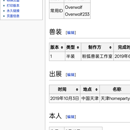
特殊页面
打印版本
Overwolf
常用ID
永久链接
Overwolf233
页面信息
兽装
[
编辑
]
版本
类型
制作方
完成
1
半装
粉狐兽装工作室
2019
出展
[
编辑
]
时间
地点
名称
2019年10月3日
中国天津
天津homepart
本人
[
编辑
]