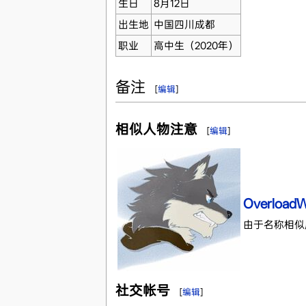
生日
8月12日
出生地
中国四川成都
职业
高中生（2020年）
备注
[
编辑
]
相似人物注意
[
编辑
]
OverloadW
由于名称相似
社交帐号
[
编辑
]