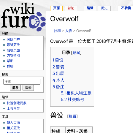
页面
讨论
编辑
历史
不转换
Overwolf
跳转至：
导航
、
搜索
社群
>
人物
> Overwolf
导航
国际门户
Overwolf 是一位大概于 2018年7月中旬 承
最近更改
随机页面
目录
[
隐藏
]
方针指引
1
兽设
帮助
群聊
2
兽装
3
出展
搜索
4
本人
5
备注
5.1
相似人物注意
编辑
5.2
社交帐号
快速创建词条
上传向导
兽设
[
编辑
]
工具
链入页面
相关更改
种族
犬科 - 灰狼