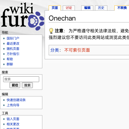
页面
讨论
编辑
历史
不转换
Onechan
跳转至：
导航
、
搜索
注意
： 为严格遵守相关法律法规，避
导航
强烈建议您不要访问此类网站或浏览此类
国际门户
最近更改
随机页面
分类
：
不可索引页面
方针指引
帮助
群聊
搜索
编辑
快速创建词条
上传向导
工具
链入页面
相关更改