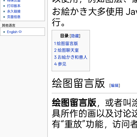
特殊页面
打印版本
お絵かき大多使用 Java 
永久链接
页面信息
行。
其他语言
English
⇔
目录
[
隐藏
]
1
绘图留言版
2
绘图聊天室
3
お絵かき和兽人
4
参见
绘图留言版
[
编辑
]
绘图留言版
，或者叫
具所作的画以及讨论
有“重放”功能，访问