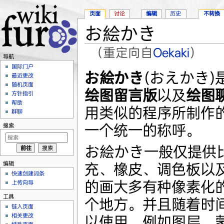
页面
讨论
编辑
历史
不转换
お絵かき
（重定向自
Oekaki
）
导航
跳转至：
导航
、
搜索
国际门户
お絵かき
(おえかき)
最近更改
随机页面
绘图留言版
以及
绘图
方针指引
帮助
用类似的程序所制作
群聊
一个统一的称呼。
搜索
お絵かき一般仅提供
编辑
充、橡皮、调色板以
快速创建词条
的画大多有种像素化
上传向导
工具
个地方。并且随着时
链入页面
相关更改
以使用，例如图层、