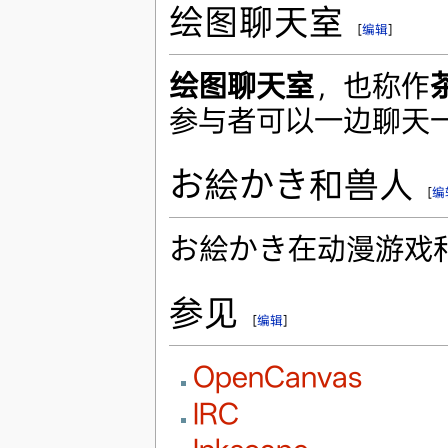
绘图聊天室
[
编辑
]
绘图聊天室
，也称作
参与者可以一边聊天
お絵かき和兽人
[
编
お絵かき在动漫游戏
参见
[
编辑
]
OpenCanvas
IRC