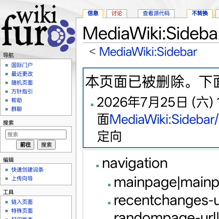
信息
讨论
查看源代码
不转换
MediaWiki:Sideb
<
MediaWiki:Sidebar
导航
跳转至：
导航
、
搜索
国际门户
最近更改
本页面已被删除。下
随机页面
方针指引
2026年7月25日 (六) 1
帮助
群聊
面
MediaWiki:Sidebar
搜索
定向
navigation
编辑
快速创建词条
mainpage|mainp
上传向导
工具
recentchanges-u
链入页面
特殊页面
randompage-url