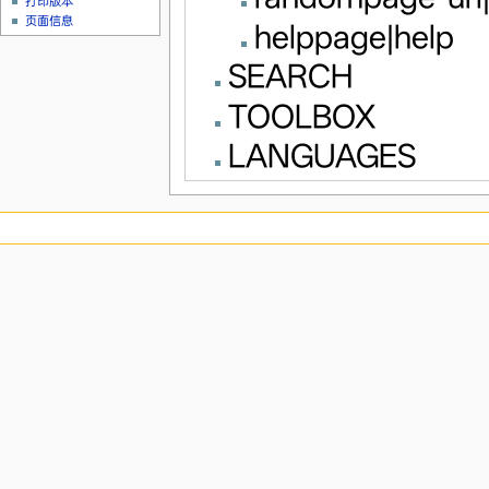
打印版本
页面信息
helppage|help
SEARCH
TOOLBOX
LANGUAGES