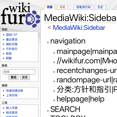
信息
讨论
查看源代码
历史
MediaWiki:Sideba
<
MediaWiki:Sidebar
导航
跳转至：
导航
、
搜索
国际门户
navigation
最近更改
随机页面
mainpage|mainpa
方针指引
帮助
//wikifur.com|М
群聊
搜索
recentchanges-ur
randompage-url|
编辑
分类:方针和指引|Ред
快速创建词条
上传向导
helppage|help
工具
SEARCH
链入页面
相关更改