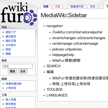
信息
讨论
查看源代码
历史
MediaWiki:Sidebar
跳转至：
导航
、
搜索
navigation
导航
//wikifur.com|internationalportal
国际门户
最近更改
recentchanges-url|recentchanges
随机页面
randompage-url|randompage
方针指引
policies-url|policies
帮助
群聊
helppage|help
WikiFur:群聊|群聊
搜索
SEARCH
编辑
WikiFur:快速创建词条|快速创建词
编辑
特殊:上传向导|上传向导
快速创建词条
上传向导
TOOLBOX
LANGUAGES
工具
链入页面
相关更改