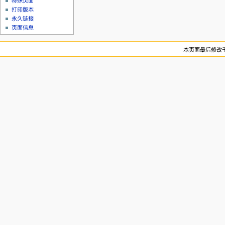
特殊页面
打印版本
永久链接
页面信息
本页面最后修改于20