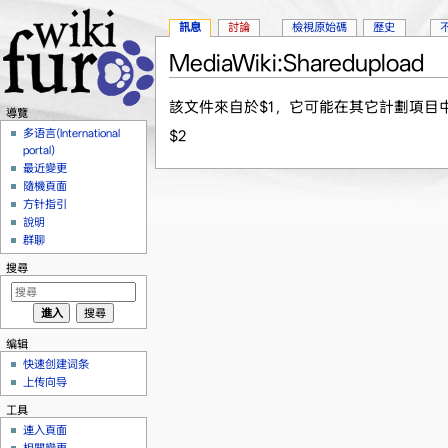
訊息
討論
檢視原始碼
歷史
MediaWiki:Sharedupload
跳轉到：
導覽
、
搜尋
該文件來自於$1，它可能在其它計劃項目
導覽
多语言(International
$2
portal)
最近變更
隨機頁面
方针指引
說明
群聊
搜尋
编辑
快速创建词条
上传向导
工具
連入頁面