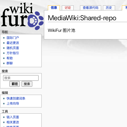
信息
讨论
查看源代码
历史
MediaWiki:Shared-repo
跳转至：
导航
、
搜索
WikiFur 图片池
导航
国际门户
最近更改
随机页面
方针指引
帮助
群聊
搜索
编辑
快速创建词条
上传向导
工具
链入页面
相关更改