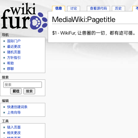
信息
讨论
查看源代码
历史
MediaWiki:Pagetitle
跳转至：
导航
、
搜索
$1 - WikiFur, 让兽圈的一切，都有迹可循。
导航
国际门户
最近更改
随机页面
方针指引
帮助
群聊
搜索
编辑
快速创建词条
上传向导
工具
链入页面
相关更改