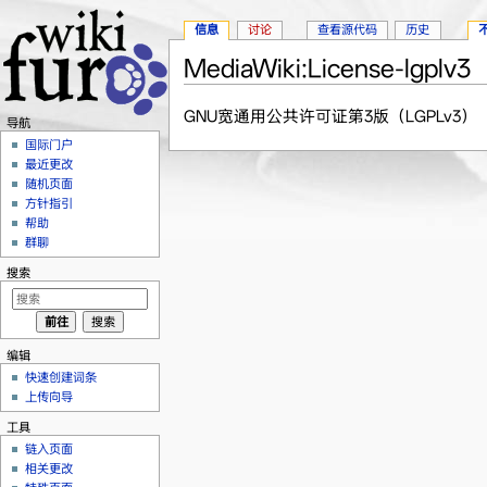
信息
讨论
查看源代码
历史
MediaWiki:License-lgplv3
跳转至：
导航
、
搜索
GNU宽通用公共许可证第3版（LGPLv3）
导航
国际门户
最近更改
随机页面
方针指引
帮助
群聊
搜索
编辑
快速创建词条
上传向导
工具
链入页面
相关更改