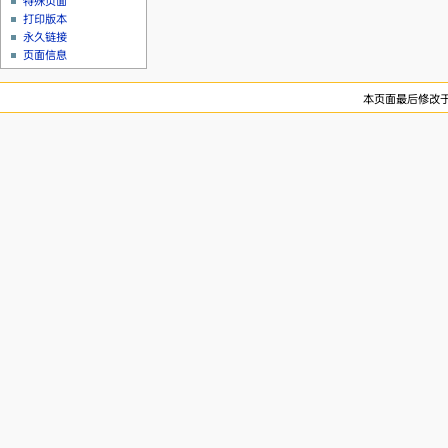
特殊页面
打印版本
永久链接
页面信息
本页面最后修改于20