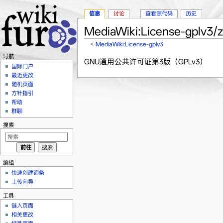
信息
讨论
查看源代码
历史
MediaWiki:License-gplv3/
<
MediaWiki:License-gplv3
跳转至：
导航
、
搜索
导航
GNU通用公共许可证第3版（GPLv3）
国际门户
最近更改
随机页面
方针指引
帮助
群聊
搜索
编辑
快速创建词条
上传向导
工具
链入页面
相关更改