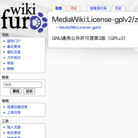
信息
讨论
查看源代码
历史
MediaWiki:License-gplv2/
<
MediaWiki:License-gplv2
跳转至：
导航
、
搜索
导航
GNU通用公共許可證第2版（GPLv2）
国际门户
最近更改
随机页面
方针指引
帮助
群聊
搜索
编辑
快速创建词条
上传向导
工具
链入页面
相关更改