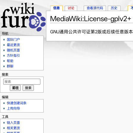
信息
讨论
查看源代码
历史
MediaWiki:License-gplv2+
跳转至：
导航
、
搜索
GNU通用公共许可证第2版或后续任意版本（
导航
国际门户
最近更改
随机页面
方针指引
帮助
群聊
搜索
编辑
快速创建词条
上传向导
工具
链入页面
相关更改