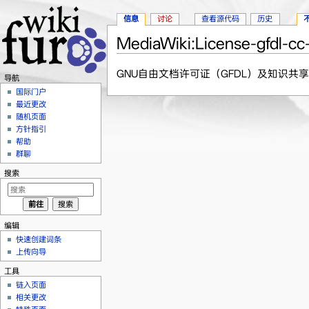
信息
讨论
查看源代码
历史
MediaWiki:License-gfdl-cc
跳转至：
导航
、
搜索
GNU自由文档许可证（GFDL）及知识共享署名
导航
国际门户
最近更改
随机页面
方针指引
帮助
群聊
搜索
编辑
快速创建词条
上传向导
工具
链入页面
相关更改