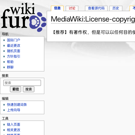
信息
讨论
查看源代码
历史
MediaWiki:License-copyrig
跳转至：
导航
、
搜索
【推荐】有著作权，但是可以以任何目的
导航
国际门户
最近更改
随机页面
方针指引
帮助
群聊
搜索
编辑
快速创建词条
上传向导
工具
链入页面
相关更改