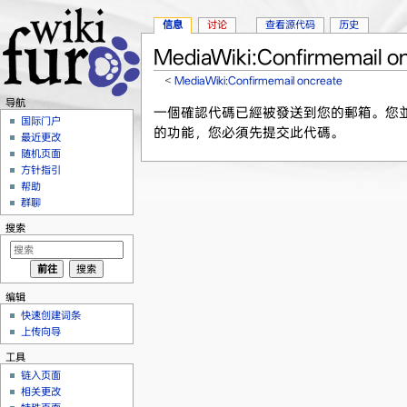
信息
讨论
查看源代码
历史
MediaWiki:Confirmemail o
<
MediaWiki:Confirmemail oncreate
跳转至：
导航
、
搜索
导航
一個確認代碼已經被發送到您的郵箱。您並不
国际门户
的功能，您必須先提交此代碼。
最近更改
随机页面
方针指引
帮助
群聊
搜索
编辑
快速创建词条
上传向导
工具
链入页面
相关更改