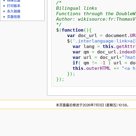
特殊页面
/*

打印版本
Bilingual links

永久链接
Functions through the DoubleW
页面信息
Author: wikisource:fr:ThomasV
*/
$
(
function
(
)
{
var
 doc_url 
=
 document.
UR
    $
(
'.interlanguage-link>a[
var
 lang 
=
this
.
getAttr
var
 qm 
=
 doc_url.
indexO
var
 url 
=
 doc_url
+
"?mat
if
(
 qm 
!=
-
1
)
 url 
=
 do
this
.
outerHTML
+=
"<a h
}
)
;
}
)
;
本页面最后修改于2026年7月3日 (星期五) 10:58。