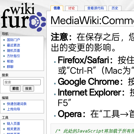
信息
讨论
查看源代码
历史
MediaWiki:Commo
跳转至：
导航
、
搜索
注意：
在保存之后，
导航
国际门户
出的变更的影响。
最近更改
随机页面
方针指引
Firefox/Safari：
按住
帮助
群聊
或“Ctrl-R”（Mac为
搜索
Google Chrome：
按
Internet Explorer：
编辑
F5”
快速创建词条
上传向导
Opera：
在“工具→
工具
链入页面
相关更改
/* 此处的JavaScript将加载于所