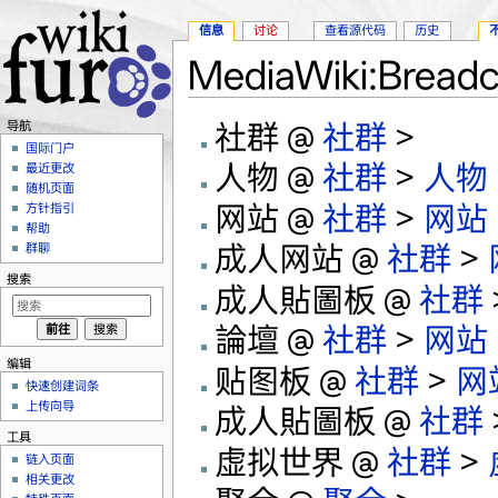
信息
讨论
查看源代码
历史
MediaWiki:Bread
跳转至：
导航
、
搜索
社群 @
社群
>
导航
国际门户
人物 @
社群
>
人物
最近更改
随机页面
网站 @
社群
>
网站
方针指引
帮助
成人网站 @
社群
>
群聊
搜索
成人貼圖板 @
社群
論壇 @
社群
>
网站
编辑
贴图板 @
社群
>
网
快速创建词条
上传向导
成人貼圖板 @
社群
工具
虚拟世界 @
社群
>
链入页面
相关更改