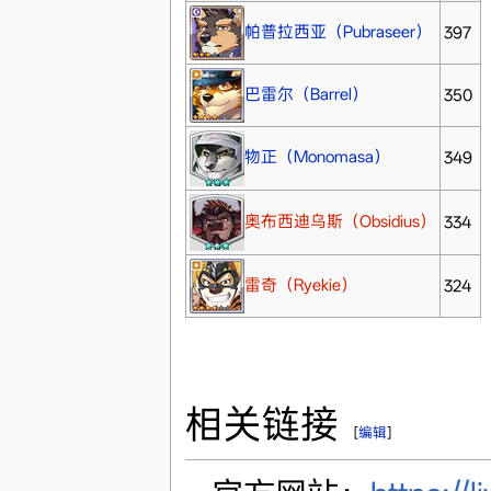
帕普拉西亚（Pubraseer）
397
巴雷尔（Barrel）
350
物正（Monomasa）
349
奥布西迪乌斯（Obsidius）
334
雷奇（Ryekie）
324
相关链接
[
编辑
]