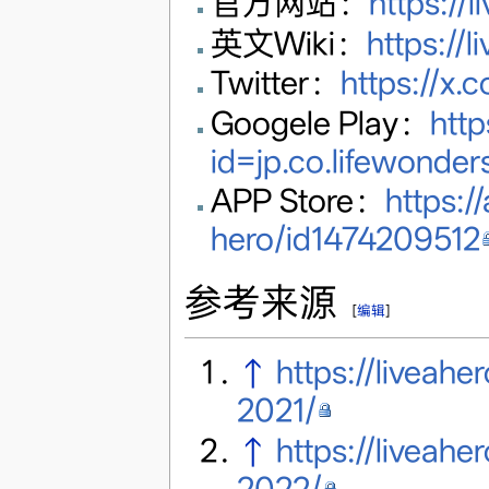
官方网站：
https://l
英文Wiki：
https://l
Twitter：
https://x.
Googele Play：
http
id=jp.co.lifewonder
APP Store：
https:/
hero/id1474209512
参考来源
[
编辑
]
↑
https://liveahe
2021/
↑
https://liveahe
2022/