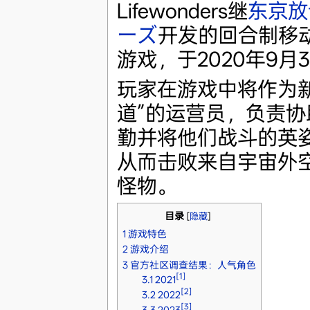
Lifewonders继
东京放
ーズ
开发的回合制移
游戏，于2020年9月
玩家在游戏中将作为新
道”的运营员，负责协
勤并将他们战斗的英
从而击败来自宇宙外
怪物。
目录
[
隐藏
]
1
游戏特色
2
游戏介绍
3
官方社区调查结果：人气角色
[1]
3.1
2021
[2]
3.2
2022
[3]