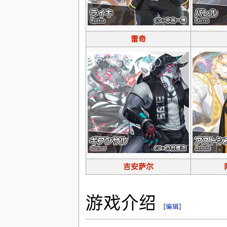
雷奇
吉安萨尔
游戏介绍
[
编辑
]