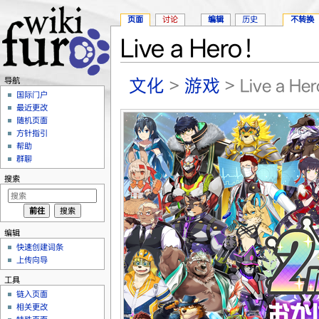
页面
讨论
编辑
历史
不转换
Live a Hero！
跳转至：
导航
、
搜索
文化
>
游戏
> Live a He
导航
国际门户
最近更改
随机页面
方针指引
帮助
群聊
搜索
编辑
快速创建词条
上传向导
工具
链入页面
相关更改