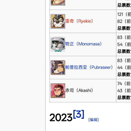
总票数2
121（
雷奇（Ryekie）
82（
总票数1
83（
物正（Monomasa）
54（
总票数1
83（
帕普拉西亚（Pubraseer）
44（
总票数1
74（
赤司（Akashi）
43（
总票数1
[3]
2023
[
编辑
]