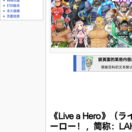
特殊页面
打印版本
永久链接
页面信息
該頁面的某些内容
萌娘百科的文本默
《Live a Hero》
ーロー！，简称：LA