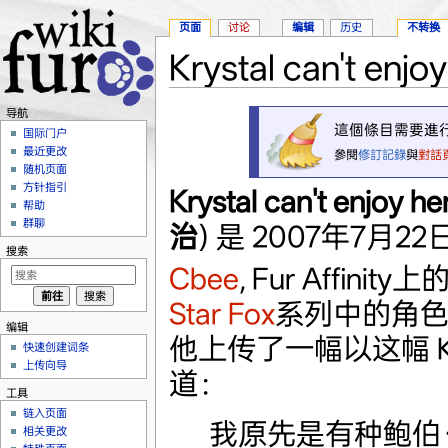
页面
讨论
编辑
历史
不转换
Krystal can't enjo
跳转至：
导航
、
搜索
导航
這個條目需要進
国际门户
最近更改
參閱
修訂記錄
與
對話
随机页面
方针指引
Krystal can't enjoy h
帮助
群聊
治
) 是 2007年7月2
搜索
Cbee
, Fur Affi
Star Fox
系列中的角
编辑
他上传了一幅以这幅 K
快速创建词条
上传向导
道：
工具
链入页面
我原先是有种鲍伯·罗
相关更改