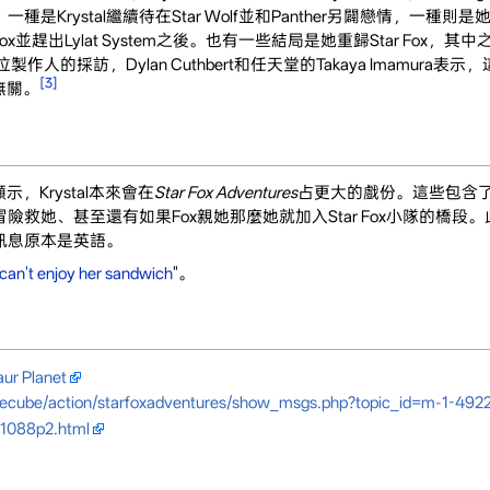
一種是Krystal繼續待在Star Wolf並和Panther另闢戀情，一種則
並趕出Lylat System之後。也有一些結局是她重歸Star Fox，其中
人的採訪，Dylan Cuthbert和任天堂的Takaya Imamura表示
[3]
無關。
Krystal本來會在
Star Fox Adventures
占更大的戲份。這些包含了Kr
冒險救她、甚至還有如果Fox親她那麼她就加入Star Fox小隊的橋段
ox的訊息原本是英語。
 can't enjoy her sandwich
"。
aur Planet
cube/action/starfoxadventures/show_msgs.php?topic_id=m-1-49
731088p2.html