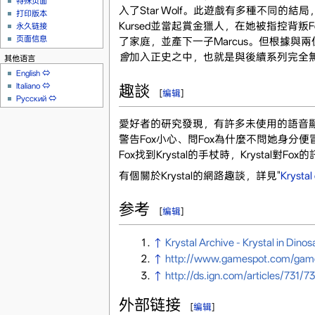
特殊页面
入了Star Wolf。此遊戲有多種不同的結局，
打印版本
Kursed並當起賞金獵人，在她被指控背叛Fox
永久链接
页面信息
了家庭，並產下一子Marcus。但根據與兩位製作
會
加入正史之中，也就是與後續系列完全
其他语言
English
⇔
Italiano
⇔
趣談
[
编辑
]
Русский
⇔
愛好者的研究發現，有許多未使用的語音顯示，
警告Fox小心、問Fox為什麼不問她身分便
Fox找到Krystal的手杖時，Krystal對F
有個關於Krystal的網路趣談，詳見"
Krystal
参考
[
编辑
]
↑
Krystal Archive - Krystal in Dinos
↑
http://www.gamespot.com/game
↑
http://ds.ign.com/articles/731/
外部链接
[
编辑
]