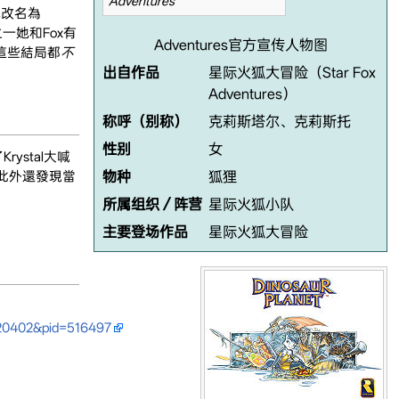
Adventures
是她改名為
之一她和Fox有
Adventures官方宣传人物图
，這些結局都
不
出自作品
星际火狐大冒险（Star Fox
Adventures）
称呼（别称）
克莉斯塔尔、克莉斯托
性别
女
ystal大喊
。此外還發現當
物种
狐狸
所属组织／阵营
星际火狐小队
主要登场作品
星际火狐大冒险
220402&pid=516497