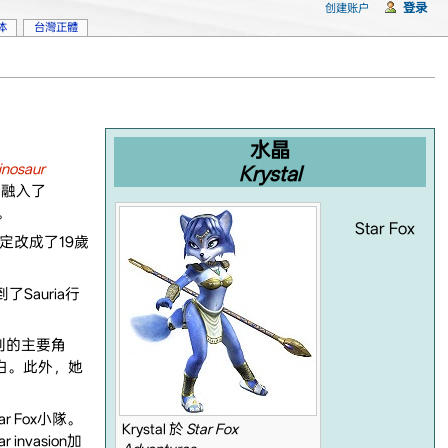
登录
创建账户
体
台灣正體
水晶
inosaur
Krystal
素融入了
。
Star Fox
定改成了19歲
了Sauria行
列的主要角
白。此外，她
r Fox小隊。
Krystal 於
Star Fox
nvasion加