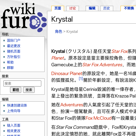
页面
讨论
编辑
历史
不转换
Krystal
跳转至：
导航
、
搜索
角色
> Krystal
导航
国际门户
最近更改
Krystal
(クリスタル) 是任天堂
Star Fox
系列
随机页面
方针指引
Planet
。原本設定是當主要操控角色，但隨
帮助
Gamecube上的
Star Fox Adventures
，而她
群聊
Dinosaur Planet
的原設定中，她是一名16歲
搜索
[1]
的狐狸孤兒。
關於年齡設定，有說法說Kr
Krystal是她母星Cerinia毀滅的唯
星上發出的緊急訊號，並降落在Krazoa 
编辑
她在
Adventures
的人氣度引起了任天堂的注
快速创建词条
上传向导
色，扮演一個駕駛員，且可在多人模式中
和Star Fox的領隊
Fox McCloud
有一段羅曼
工具
链入页面
在
Star Fox Command
遊戲中，Fox和Krys
相关更改
對此決定憤怒的她，就此離開Fox並不再碰面。隨著劇