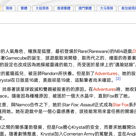
简体
繁體
大陆简体
香港繁體
澳門繁體
大马简体
新加坡简
的人氣角色，種族是狐狸，最初登場於Rare(Rareware)的N64遊戲
D
著Gamecube的誕生，該遊戲取消開發，取而代之的，裡面的各要
的設定也改成因為她操縱靈魂的能力，而受困於星球上的"遇險姑娘"
的藍貓孤兒，被巫師Randorn所扶養。但是到了
Adventures
，她的設
[2]
ystal在日版是16歲，美版卻是19歲，這點筆者尚未確認。
一倖存者，找尋著該星球毀滅和雙親被殺害的的原因。在
Adventures
時，她收到
Palace。隨後因為種種原因，被困於一個大水晶中，直到Fox救了她。
意，與Namco合作之下，她於
Star Fox: Assault
正式成為
Star Fox
系
選用她。她在遊戲中是一個心靈感應者，該技能常用來當任務的開場
史。
tal之間的關係蓬勃發展，但是Fox擔心Krystal的安全，而要求她離開Sta
情推進，Krystal加入Cornerian Army的駕駛員，並在Anglar i