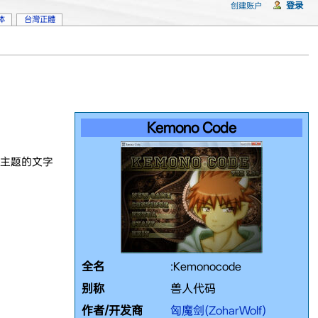
登录
创建账户
体
台灣正體
Kemono Code
主题的文字
全名
:Kemonocode
别称
兽人代码
作者/开发商
匈魔剑(ZoharWolf)