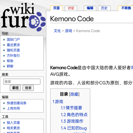
页面
讨论
编辑
历史
不转换
Kemono Code
跳转至：
导航
、
搜索
文化
>
游戏
> Kemono Code
导航
国际门户
最近更改
随机页面
方针指引
帮助
群聊
Kemono Code
是由中国大陆的兽人爱好者
AVG游戏。
搜索
游戏的内容、人设和部分CG为原创，部
目录
[
隐藏
]
编辑
1
游戏
快速创建词条
1.1
情节提要
上传向导
1.2
角色的特点
工具
1.3
游戏操作
链入页面
1.4
已知的bug
相关更改