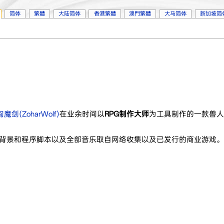
简体
繁體
大陆简体
香港繁體
澳門繁體
大马简体
新加坡简
匈魔剑(ZoharWolf)
在业余时间以
RPG制作大师
为工具制作的一款兽人
分背景和程序脚本以及全部音乐取自网络收集以及已发行的商业游戏。