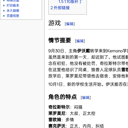
特殊页面
1.5
1.10版补丁
打印版本
2
外部链接
永久链接
页面信息
游戏
[
编辑
]
情节提要
[
编辑
]
9月30日，主角
伊沃戴
转学来到Kemono
虽然是来到的第一天，却迟到了。他试图
念在初犯，他没有被处罚，奇拉斯特尔带
在这里他结识了同桌，狼兽人足球队员
雷
放学后，莱罗莫尼带领他去宿舍，安排他
10月1日，新的学校生活开始。伊沃能否
角色的特点
[
编辑
]
奇拉斯特尔
：闷骚
莱罗莫尼
：大叔，正太控
雷欧姆
：多情
赛克萨沃
：正太，内向，纠结