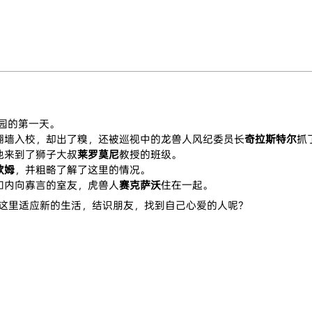
学园的第一天。
翻墙入校，却出了糗，还被巡视中的龙兽人风纪委员长
奇拉斯特尔
抓
他来到了狮子大叔
莱罗莫尼
教授的班级。
欧姆
，并粗略了解了这里的情况。
和内向寡言的室友，虎兽人
赛克萨沃
住在一起。
在这里适应新的生活，结识朋友，找到自己心爱的人呢？