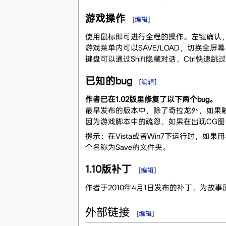
游戏操作
[
编辑
]
使用鼠标即可进行全程的操作。左键确认
游戏菜单内可以SAVE/LOAD，切换全屏
键盘可以通过Shift隐藏对话，Ctrl快速跳
已知的bug
[
编辑
]
作者已在1.02版里修复了以下两个bug。
最早发布的版本中，除了奇拉龙外，如果触摸
因为游戏脚本中的疏忽，如果在出现CG图（
提示：在Vista或者Win7下运行时，
个名称为Save的文件夹。
1.10版补丁
[
编辑
]
作者于2010年4月1日发布的补丁，为故
外部链接
[
编辑
]