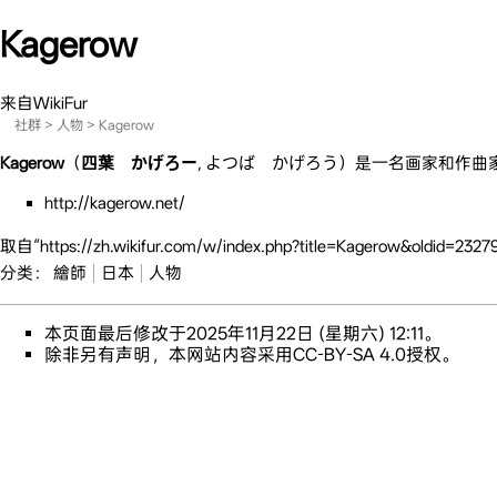
Kagerow
来自WikiFur
社群
>
人物
> Kagerow
Kagerow
（
四葉 かげろー
,
よつば かげろう
）是一名画家和作曲
http://kagerow.net/
取自“
https://zh.wikifur.com/w/index.php?title=Kagerow&oldid=2327
分类
：
繪師
日本
人物
本页面最后修改于2025年11月22日 (星期六) 12:11。
除非另有声明，本网站内容采用
CC-BY-SA 4.0
授权。