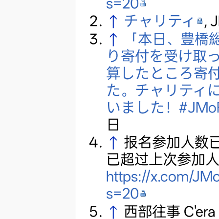
s=20
↑
チャリティ
,
↑
「本日、豊橋
り寄付を受け取
算したところ寄付
た。チャリティ
いました！#JMoF
日
↑
报名参加人数已
已超过上次参加
https://x.com/J
s=20
↑
西部往事 C'era un