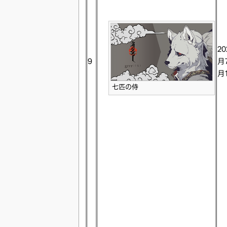
20
9
月
月
七匹の侍