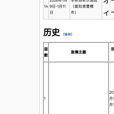
オ
2026年1月
丰桥洛希尔酒店
14
9日-1月11
（愛知県豊橋
ィ
日
市）
历史
[
编辑
]
屆
宣傳主題
數
20
1
月1
月