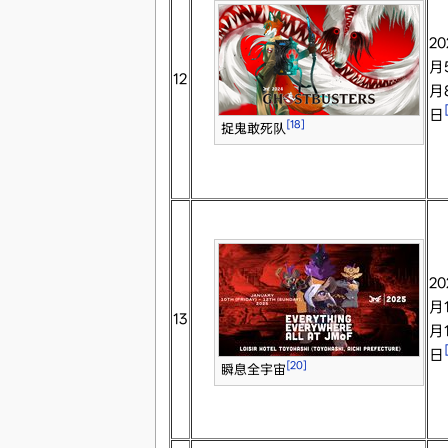
20
月
12
月
日
[18]
捉鬼敢死队
20
月1
13
月1
日
[20]
瞬息全宇宙