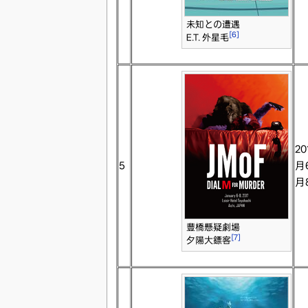
未知との遭遇
[6]
E.T. 外星毛
20
5
月
月
豐橋懸疑劇場
[7]
夕陽大鏢客