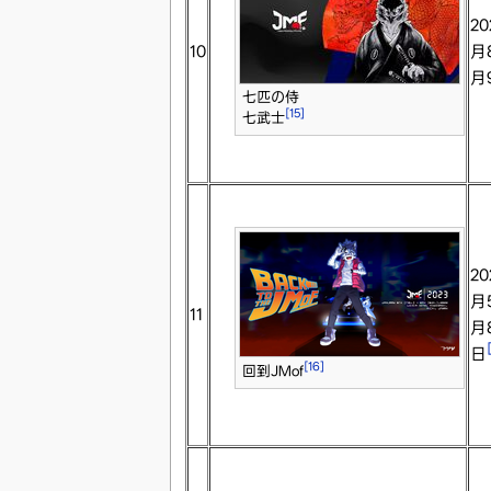
20
10
月
月
七匹の侍
[15]
七武士
20
月
11
月
日
[16]
回到JMof