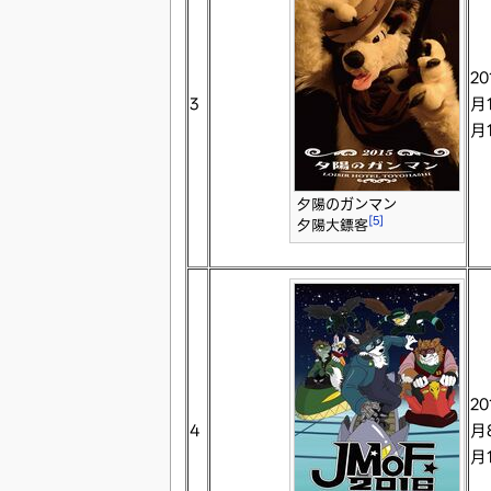
20
3
月1
月
夕陽のガンマン
[5]
夕陽大鏢客
20
4
月
月