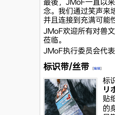
最後，JMoF一直以来
念。我们通过笑声来
并且连接到充满可能
JMoF欢迎所有对兽
莅临。
JMoF执行委员会代表
标识带/丝带
[
编辑
]
标
リ
贴
的