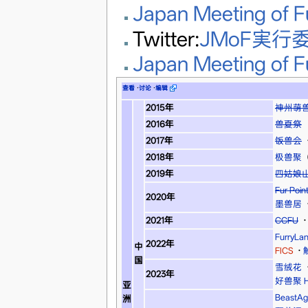
Japan Meeting of F
Twitter:
JMoF実行
Japan Meeting of F
查看
·
讨论
·
编辑
2015年
神州萌
2016年
兽夏祭
2017年
饭兽会
2018年
极兽聚
2019年
四姑娘
Fur Po
2020年
墨兽居
2021年
CCFU
·
FurryLa
2022年
中
FICS
·
国
雪绒花
2023年
好兽聚 Hi
亚
BeastAg
洲