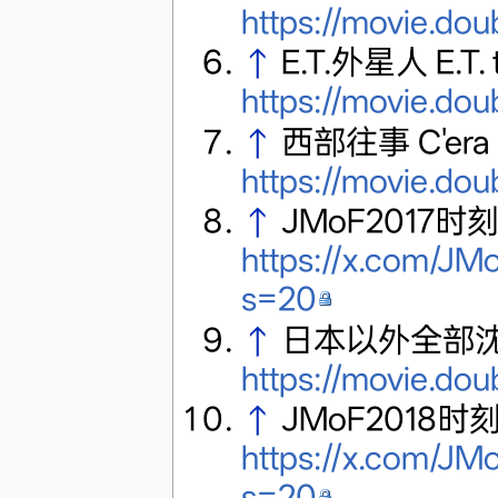
https://movie.do
↑
E.T.外星人 E.T. th
https://movie.do
↑
西部往事 C'era un
https://movie.do
↑
JMoF2017时
https://x.com/J
s=20
↑
日本以外全部沈没
https://movie.do
↑
JMoF2018时
https://x.com/J
s=20