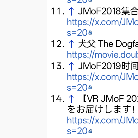
↑
JMoF2018
https://x.com/J
s=20
↑
犬父 The Dogfa
https://movie.do
↑
JMoF2019时
https://x.com/J
s=20
↑
【VR JMoF 2
をお届けします
https://x.com/J
s=20