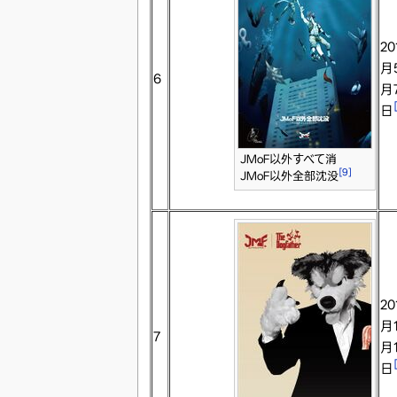
20
月
6
月
日
JMoF以外すべて消
[9]
JMoF以外全部沈没
20
月1
7
月1
日