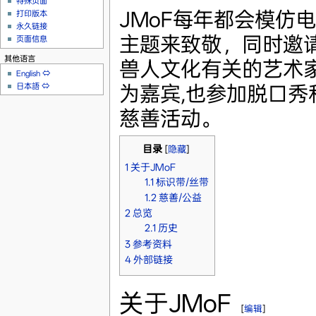
特殊页面
JMoF每年都会模仿
打印版本
永久链接
主题来致敬，同时邀
页面信息
其他语言
兽人文化有关的艺术
English
⇔
为嘉宾,也参加脱口秀
日本語
⇔
慈善活动。
目录
[
隐藏
]
1
关于JMoF
1.1
标识带/丝带
1.2
慈善/公益
2
总览
2.1
历史
3
参考资料
4
外部链接
关于JMoF
[
编辑
]