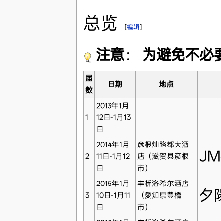
总览
[
编辑
]
注意
：
为避免不必
届
日期
地点
数
2013年1月
1
12日-1月13
日
2014年1月
彦根灿路都大酒
JM
2
11日-1月12
店（滋贺县彦根
日
市）
2015年1月
丰桥洛希尔酒店
夕
3
10日-1月11
（愛知県豊橋
日
市）