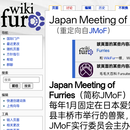
页面
讨论
编辑
历史
不转换
Japan Meeting of 
（重定向自
JMoF
）
导航
跳转至：
导航
、
搜索
国际门户
該頁面的某些内容
最近更改
随机页面
Furries
方针指引
和
WikiFur
一樣， W
帮助
群聊
該頁面的某些内容
搜索
毛毛大百科 Fursuit
Japan Meeting of
Furries
（简称JMoF
编辑
快速创建词条
每年1月固定在日本爱
上传向导
县丰桥市举行的兽聚
工具
链入页面
JMoF实行委员会主
相关更改