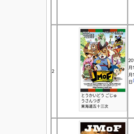
20
月1
2
月1
日
とうかいどう ごじゅ
うさんつぎ
東海道五十三次