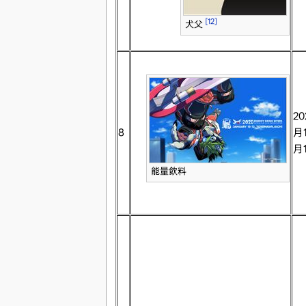
[12]
犬父
20
8
月1
月
能量飲料