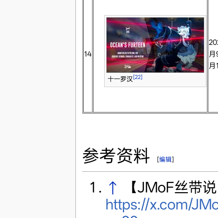
20
14
月
月
[22]
十一罗汉
参考资料
[
编辑
]
↑
【JMoF丝带说
https://x.com/J