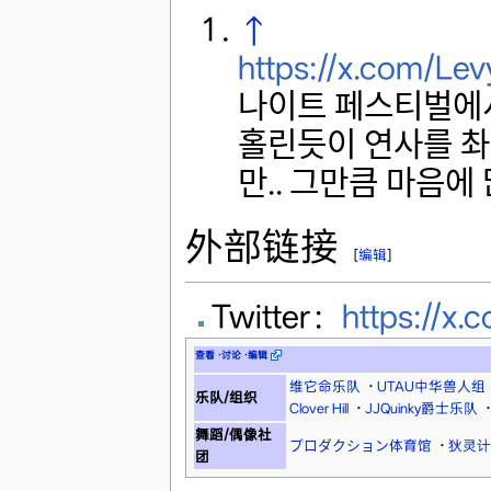
↑
https://x.com/L
나이트 페스티벌에서 
홀린듯이 연사를 촤
만.. 그만큼 마음에
外部链接
[
编辑
]
Twitter：
https://
查看
·
讨论
·
编辑
维它命乐队
·
UTAU中华兽人组
乐队/组织
Clover Hill
·
JJQuinky爵士乐队
·
舞蹈/偶像社
プロダクション体育馆
·
狄灵计划
团