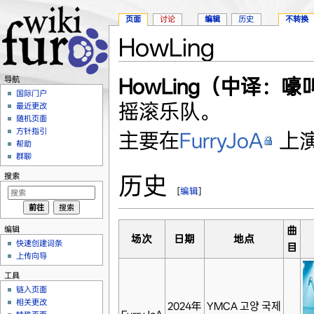
页面
讨论
编辑
历史
不转换
HowLing
跳转至：
导航
、
搜索
HowLing（中译：
导航
国际门户
摇滚乐队。
最近更改
随机页面
方针指引
主要在
FurryJoA
上
帮助
群聊
历史
搜索
[
编辑
]
编辑
曲
场次
日期
地点
快速创建词条
目
上传向导
工具
链入页面
相关更改
2024年
YMCA 고양 국제