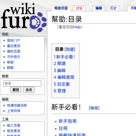
帮助页面
讨论
编辑
历史
不
幫助:目录
（重定向自
Help
）
跳转至：
导航
、
搜索
导航
国际门户
最近更改
目录
[
隐藏
]
随机页面
1
新手必看！
方针指引
帮助
2
閱讀
群聊
3
編輯
搜索
4
編輯進階
5
自定義
6
管理
编辑
新手必看！
快速创建词条
[
编辑
]
上传向导
工具
新手指南
链入页面
註冊
相关更改
編輯快速指南