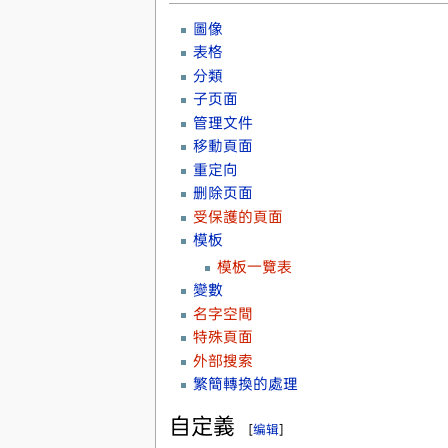
圖像
表格
分類
子页面
管理文件
移動頁面
重定向
删除页面
受保護的頁面
模板
模板一覽表
變數
名字空間
特殊頁面
外部搜索
繁簡轉換的處理
自定義
[
编辑
]