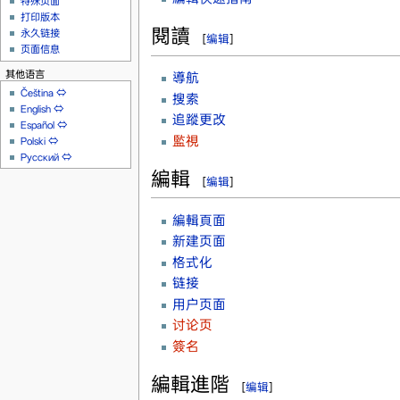
特殊页面
打印版本
閱讀
永久链接
[
编辑
]
页面信息
其他语言
導航
Čeština
⇔
搜索
English
⇔
追蹤更改
Español
⇔
監視
Polski
⇔
Русский
⇔
編輯
[
编辑
]
編輯頁面
新建页面
格式化
链接
用户页面
讨论页
簽名
編輯進階
[
编辑
]