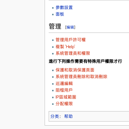
參數設置
面板
管理
[
编辑
]
管理用戶許可權
複製 'Help'
系統管理員和權限
進行下列操作需要有特殊用戶權限才行
保護和取消保護頁面
系統管理員刪除和取消刪除
巡邏編輯
阻檔用戶
IP區域範圍
分配權限
分类
：
帮助