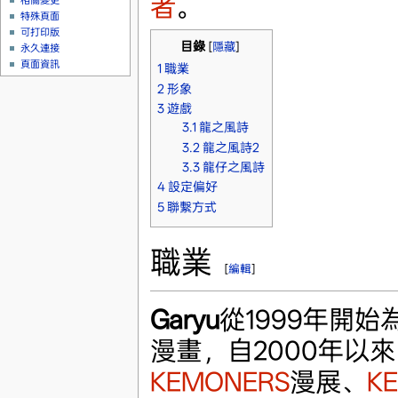
者
。
相關變更
特殊頁面
可打印版
目錄
[
隱藏
]
永久連接
頁面資訊
1
職業
2
形象
3
遊戲
3.1
龍之風詩
3.2
龍之風詩2
3.3
龍仔之風詩
4
設定偏好
5
聯繫方式
職業
[
編輯
]
Garyu
從1999年開始
漫畫，自2000年以
KEMONERS
漫展、
K