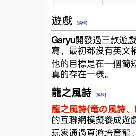
遊戲
[
編輯
]
Garyu
開發過三款遊
寫，最初都沒有英文
他的目標是在一個簡
真的存在一樣。
龍之風詩
[
編輯
]
龍之風詩(竜の風詩、Ryuu
的互聯網模擬養成遊
玩家通過頁游培育龍