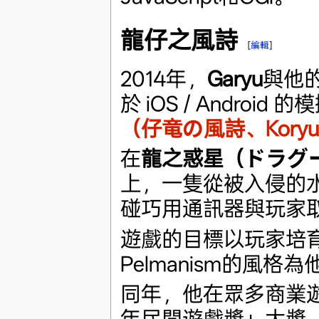
龍仔之風詩
[
編輯
]
2014年，
Garyu
與他的
於 iOS / Android
（仔竜の風詩、Koryu-n
在
龍之惑星（ドラグ
上，一隻從被入侵的
碰巧用通訊器與玩家
遊戲的目標以玩家培
Pelmanism的風格
同年，他在眾多商業遊
年民間遊戲獎」大獎