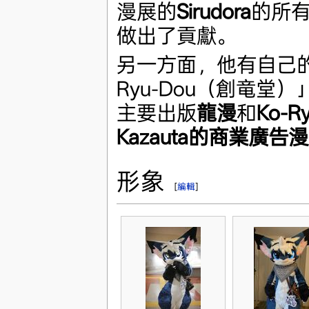
漫展的
Sirudora
的所
做出了貢獻。
另一方面，他有自己的
Ryu-Dou（創竜堂
主要出版
龍漫
和
Ko-Ry
Kazauta的商業廣告
形象
[
編輯
]