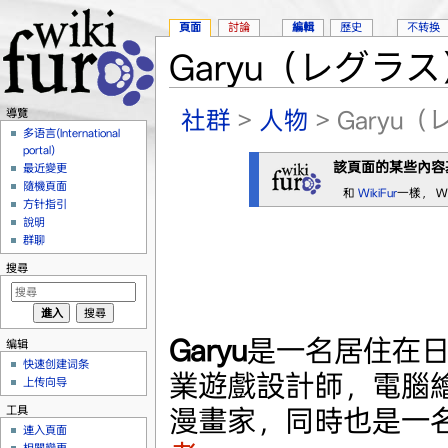
頁面
討論
編輯
歷史
不转换
Garyu（レグラス
跳到：
導覽
、
搜尋
社群
>
人物
> Garyu
導覽
多语言(International
portal)
該頁面的某些內容
最近變更
隨機頁面
和
WikiFur
一樣， W
方针指引
說明
群聊
搜尋
Garyu
是一名居住在
编辑
快速创建词条
業遊戲設計師，電腦
上传向导
工具
漫畫家，同時也是一
連入頁面