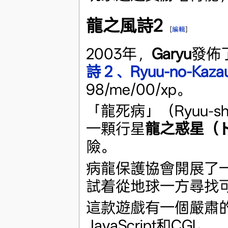
龍之風詩2
[
編輯
]
2003年，
Garyu
發佈
詩２、Ryuu-no-Kazaut
98/me/00/xp。
「龍死病」（Ryuu-s
一顆行星
龍之惑星（
險。
病龍保護協會開展了
試着從地球一方尋找
這款遊戲有一個嚴肅的
JavaScript和CGI。