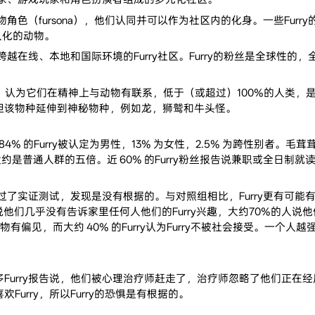
动物角色（fursona），他们认同并可以作为社区内的化身。一些Fu
人化的动物。
了跨越在线、本地和国际环境的Furry社区。Furry的粉丝是全球
，认为它们在精神上与动物有联系，低于（或超过）100%的人类，是被困在
但该物种延伸到神秘物种，例如龙，狮鹫和牛头怪。
。大约 84% 的Furry被认定为男性，13% 为女性，2.5% 为跨性
性大约是普通人群的五倍。近 60% 的Furry粉丝报告说兼职或全日制
经过了实证测试，发现是没有根据的。与对照组相比，Furry更有可能
urry说他们几乎没有告诉家里任何人他们的Furry兴趣，大约70%
动物有偏见，而大约 40% 的Furry认为Furry不被社会接受。一个人
urry报告说，他们被心理治疗师赶走了，治疗师忽略了他们正在经历
urry，所以Furry的恐惧是有根据的。