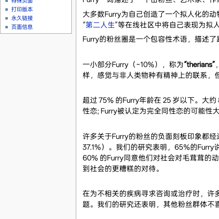
特殊页面
打印版本
大多数Furry为自己创造了一个拟人化的
永久链接
“
第二人生
”等在线社区中将自己表现为拟
页面信息
Furry的粉丝圈是一个包容性术语，描述
一小部分Furry（~10%），称为
“therians”
样，感觉与非人类物种有精神上的联系，
超过 75% 的Furry年龄在 25 岁以下
性恋; Furry被认定为完全同性恋的可能
许多关于Furry的粉丝的负面刻板印象都
37.1%）。我们的研究表明，65%的F
60% 的Furry同意他们对社会对毛茸茸的
到社会的更糟糕的对待。
在为不相关的疾病寻求咨询或治疗时，许多F
题。我们的研究还表明，其他粉丝群体不喜欢F