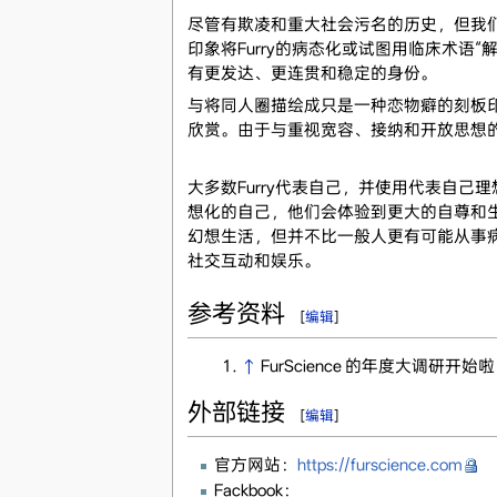
尽管有欺凌和重大社会污名的历史，但我们
印象将Furry的病态化或试图用临床术语“
有更发达、更连贯和稳定的身份。
与将同人圈描绘成只是一种恋物癖的刻板印
欣赏。由于与重视宽容、接纳和开放思想
大多数Furry代表自己，并使用代表自己
想化的自己，他们会体验到更大的自尊和生活
幻想生活，但并不比一般人更有可能从事
社交互动和娱乐。
参考资料
[
编辑
]
↑
FurScience 的年度大调研开始
外部链接
[
编辑
]
官方网站：
https://furscience.com
Fackbook：