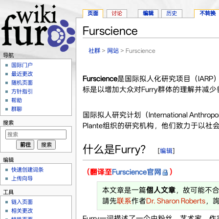
页面
讨论
编辑
历史
不转换
Furscience
跳转至：
导航
、
搜索
社群
>
网站
> Furscience
导航
国际门户
最近更改
Furscience
是国际拟人化研究项目（IAR
随机页面
标是以增加大众对Furry群体的理解并减
方针指引
帮助
群聊
国际拟人研究计划（International Anthropom
搜索
Plante组织的研究机构，他们致力于以社会
什么是Furry？
[
编辑
]
编辑
快速创建词条
（翻译至
Furscience官网
）
上传向导
本文章是一篇
個人文章
，故可能不
工具
請先
联系
作者
Dr. Sharon Roberts
，
链入页面
相关更改
Furry一词描述了一个由粉丝、艺术家