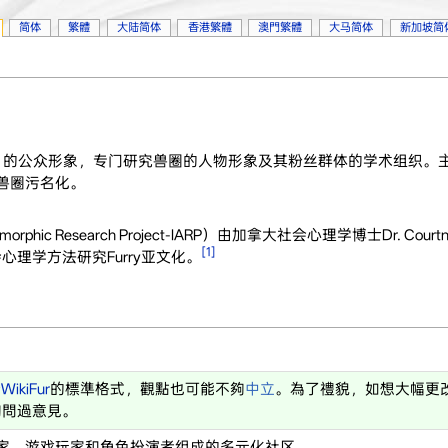
简体
繁體
大陆简体
香港繁體
澳門繁體
大马简体
新加坡简
P）的公众形象，专门研究兽圈的人物形象及其粉丝群体的学术组织。
少兽圈污名化。
orphic Research Project-IARP）由加拿大社会心理学博士Dr. Courtne
[1]
心理学方法研究Furry亚文化。
合
WikiFur
的標準格式，觀點也可能不夠
中立
。為了禮貌，如想大幅更
詢問過意見。
、作家、游戏玩家和角色扮演者组成的多元化社区。