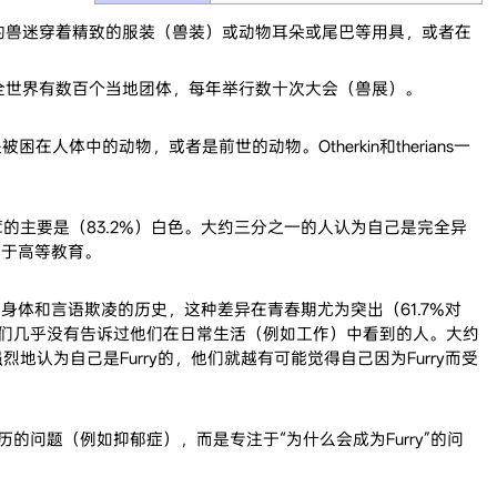
rry的兽迷穿着精致的服装（兽装）或动物耳朵或尾巴等用具，或者在
性的，全世界有数百个当地团体，每年举行数十次大会（兽展）。
人体中的动物，或者是前世的动物。Otherkin和therians一
别者。毛茸茸的主要是（83.2%）白色。大约三分之一的人认为自己是完全异
就读于高等教育。
有身体和言语欺凌的历史，这种差异在青春期尤为突出（61.7%对
的人说他们几乎没有告诉过他们在日常生活（例如工作）中看到的人。大约
越强烈地认为自己是Furry的，他们就越有可能觉得自己因为Furry而受
的问题（例如抑郁症），而是专注于“为什么会成为Furry”的问