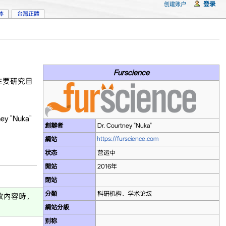
登录
创建账户
体
台灣正體
Furscience
主要研究目
y "Nuka"
創辦者
Dr. Courtney "Nuka"
https://furscience.com
網站
状态
营运中
開站
2016年
閉站
分類
科研机构、学术论坛
改內容時，
網站分級
别称