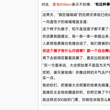
对此，
紫电William
表示不知情：“
有这种事
这两天，“疯狂福瑞城”的拉胯式体验已经
一向直性子的瑞喵喵直言道：
这个样子办展子，怕不是连面子都不要了
你说要我提建议，我一条一条一条提出来
人家其他兽展也有理由说了，我们兽展的
你这个展子有什么内容啊？就一个自由舞
再下去就得怼着嘉宾薅了，嘉宾出现就得
“另一方面来说，大合照如果不是因为天
哎哟，谢天谢地哦！你像这样的天气去户
实一点。
我劝你们，把兽展大合照要的效果先搞懂
直接在主会场拍摄蛮好的，你把它换了干
就这样还300块的门票，你倒告诉我怎么