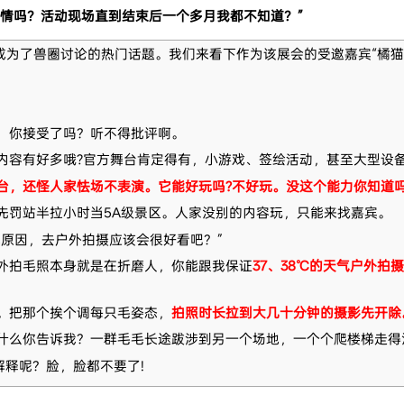
情吗？活动现场直到结束后一个多月我都不知道？”
成为了兽圈讨论的热门话题。我们来看下作为该展会的受邀嘉宾“橘猫
：
，你接受了吗？听不得批评啊。
内容有好多哦?官方舞台肯定得有，小游戏、签绘活动，甚至大型设
台，还怪人家怯场不表演。它能好玩吗?不好玩。没这个能力你知道
先罚站半拉小时当5A级景区。人家没别的内容玩，只能来找嘉宾。
气原因，去户外拍摄应该会很好看吧？”
外拍毛照本身就是在折磨人，你能跟我保证
37、38℃的天气户外拍摄
。把那个挨个调每只毛姿态，
拍照时长拉到大几十分钟的摄影先开除
什么你告诉我？一群毛毛长途跋涉到另一个场地，一个个爬楼梯走得
解释呢？脸，脸都不要了!