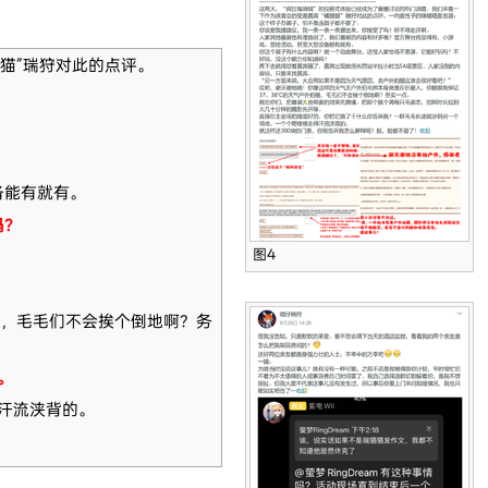
猫”瑞狩对此的点评。
备能有就有。
吗？
图4
，毛毛们不会挨个倒地啊？务
。
汗流浃背的。