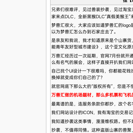
挂【f
兄弟们很难评，见过兽装抄袭，见过淘宝
家来点DLC，全新黑猴DLC“真假美猴王”
梦兽汇很火，大家应该如道梦兽汇的logo是
以为梦兽汇怎么办到石家庄去了。
是亲友和我说，我才知道原来是个山寨货，毕
能青年友好型城市建设》，这个亚文化原来
万兽汇经历过一次延期，官网7月份就开
么有名气的展会，这样子直接开扒我们网站
自己找个UI设计一下很难吗，你都能花钱
换掉就变成你们自己的了？
就官网底下那么大的“版权所有”，您是不
万兽汇做的机场题材，那么多机票和飞机
最离谱的是，连服务条款你都抄，改个名
我们网站设计的ICON，我有淘宝的交易
我知道抄袭这类事情，漫漫维权路。但不
抄袭，不值得同情。这种盗版山寨的兽聚