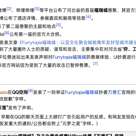
[2]
[3]
微博
、哔哩哔哩
等平台公布了河北省的首届
福瑞城
兽聚，其官方
[4]
博公布了酒店详情、参展嘉宾和展商等信息
。
[5]
布了第二届兽聚的主题和地点
。
[6]
bil
公布第一届的官方大合照。
发表文章
《Furrytopia福瑞城：以亚文化聚会赋能青年友好型城市建
到了大量圈外人士的质疑、谩骂和攻击，主要集中在对河北省
‘穷、
酵，多位兽迷站出来发表声明对
Furrytopia福瑞城
的兽展体验、UI抄袭进
[7]
称官方网站因为受到了大量的攻击已暂停售票。
[8]
ato
在
QQ空间
发表了一则举证
Furrytopia福瑞城
抄袭
万兽汇
官网的
流致歉”字样。
万里”
发布了声明。
，早期在QQ的聊天页面上大肆打广告引起用户的反感。有网友发现在Q
友发重大的通知/公告都会附上“元梦之星”字样。）