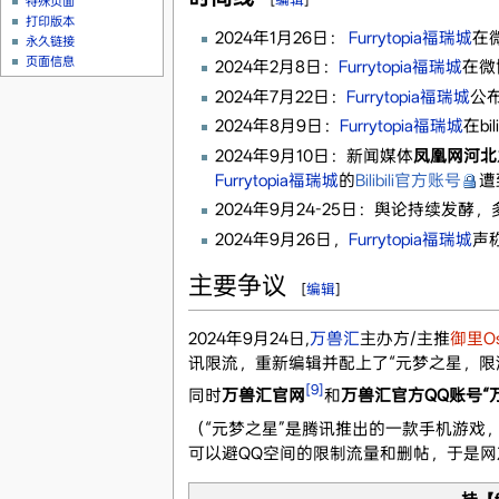
特殊页面
打印版本
2024年1月26日：
Furrytopia福瑞城
在
永久链接
页面信息
2024年2月8日：
Furrytopia福瑞城
在微
2024年7月22日：
Furrytopia福瑞城
公
2024年8月9日：
Furrytopia福瑞城
在bili
2024年9月10日：新闻媒体
凤凰网河北
Furrytopia福瑞城
的
Bilibili官方账号
遭
2024年9月24-25日：舆论持续发
2024年9月26日，
Furrytopia福瑞城
声
主要争议
[
编辑
]
2024年9月24日,
万兽汇
主办方/主推
御里Os
讯限流，重新编辑并配上了“元梦之星，限
[9]
同时
万兽汇官网
和
万兽汇官方QQ账号“
（“元梦之星”是腾讯推出的一款手机游戏
可以避QQ空间的限制流量和删帖，于是网