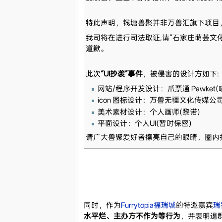
特此声明，钱塘兽聚并非万兽汇旗下项目
我司将在进行司法取证,请“石家庄萌荟文化传
道歉。
此次
“UI抄袭”事件
，被侵害的设计方如下:
网站/程序开发设计：爪票通 Pawket
icon 图标设计：万兽无疆文化传媒公
美术素材设计：个人画师(黎诺)
平面设计：个人UI(暂时保密)
请广大兽聚爱好者擦亮自己的眼睛，圈内
同时，作为
Furrytopia福瑞城
的特邀嘉宾
瑞
水平烂、主办方不作为等行为
，并表明退