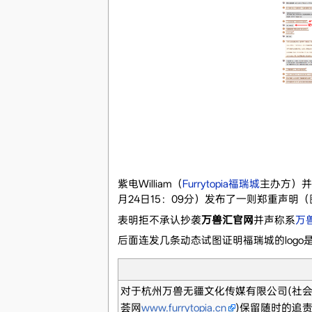
紫电William（
Furrytopia福瑞城
主办方）并
月24日15：09分）发布了一则郑重声明（
表明拒不承认抄袭
万兽汇官网
并声称系
万
后面连发几条动态试图证明福瑞城的log
对于杭州万兽无疆文化传媒有限公司(社会信
荟网
www.furrytopia.cn
)保留随时的追责