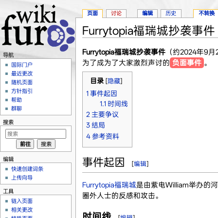
页面
讨论
编辑
历史
不转换
Furrytopia福瑞城抄袭事件
跳转至：
导航
、
搜索
Furrytopia福瑞城抄袭事件
（约2024年9
导航
为了成为了大家激烈声讨的
负面事件
。
国际门户
最近更改
目录
[
隐藏
]
随机页面
方针指引
1
事件起因
帮助
1.1
时间线
群聊
2
主要争议
搜索
3
结局
4
参考资料
编辑
事件起因
[
编辑
]
快速创建词条
上传向导
Furrytopia福瑞城
是由紫电William举办
工具
圈外人士的反感和攻击。
链入页面
相关更改
时间线
[
编辑
]