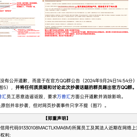
没有公开道歉，而是于在官方QQ群公告（2024年9月24日14:54分
图5），
并将任何质质疑和讨论此次抄袭话题的群员踢出官方QQ群。
兽汇
员工恶意造谣诋毁，要求
万兽汇
方面公开道歉并消除影响。
o是原创并非抄袭，但对网页抄袭事件只字不提（图7）。
【郑重声明】
用代码91330108MACTLKMA6M)所属员工及其法人近期在网
权利;