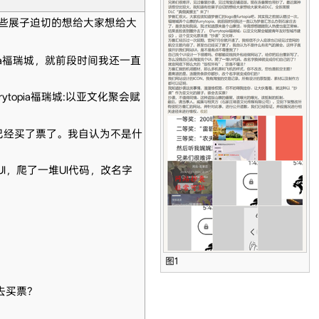
些展子迫切的想给大家想给大
pia福瑞城，就前段时间我还一直
opia福瑞城:以亚文化聚会赋
已经买了票了。我自认为不是什
I，爬了一堆UI代码，改名字
图1
去买票？