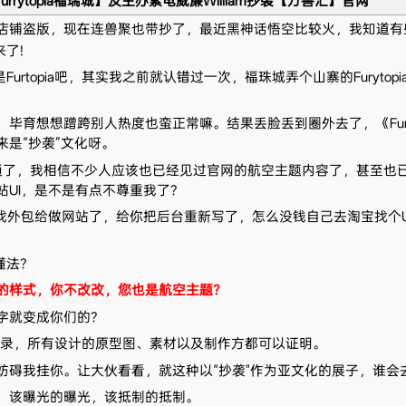
urrytopia福瑞城】及主办紫电威廉William抄袭【万兽汇】官网
店铺盗版，现在连兽聚也带抄了，最近黑神话悟空比较火，我知道有
来了!
Furtopia吧，其实我之前就认错过一次，福珠城弄个山寨的Furyto
育想想蹭跨别人热度也蛮正常嘛。结果丢脸丢到圈外去了，《Furyt
是“抄袭”文化呀。
通了，我相信不少人应该也已经见过官网的航空主题内容了，甚至也
UI，是不是有点不尊重我了？
找外包给做网站了，给你把后台重新写了，怎么没钱自己去淘宝找个U
懂法？
的样式，你不改改，您也是航空主题？
字就变成你们的？
记录，所有设计的原型图、素材以及制作方都可以证明。
妨碍我挂你。让大伙看看，就这种以“抄袭"作为亚文化的展子，谁会
，该曝光的曝光，该抵制的抵制。