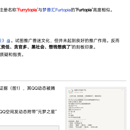
注册名称
‘Furrytopia’
与
梦兽汇Furtopia
的
‘Furtopia’
高度相似。
设》
。试图推广兽迷文化，但并未起到良好的推广作用。反而
工资低、贪官多、黑社会、想钱想疯了’
的刻板印象。
行质疑和指责。
证据（图1），其QQ动态被腾
Q空间发动态附带“元梦之星”