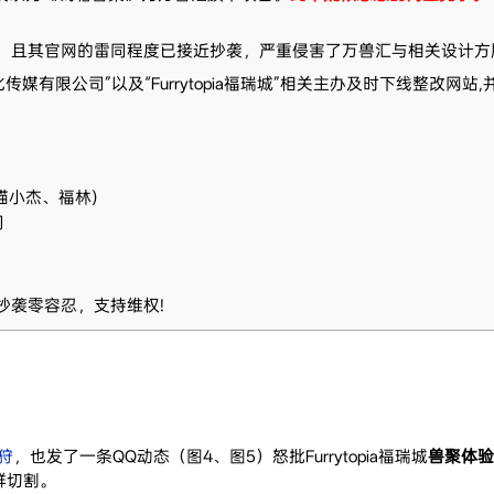
，且其官网的雷同程度已接近抄袭，严重侵害了万兽汇与相关设计方
媒有限公司”以及“Furrytopia福瑞城”相关主办及时下线整改网站
(喵小杰、福林)
司
抄袭零容忍，支持维权!
狩
，也发了一条QQ动态（图4、图5）怒批Furrytopia福瑞城
兽聚体验
群切割。