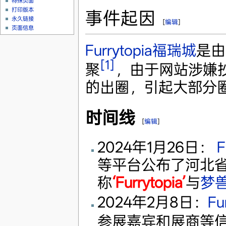
特殊页面
打印版本
事件起因
永久链接
[
编辑
]
页面信息
Furrytopia福瑞城
是由
[1]
聚
，由于网站涉嫌
的出圈，引起大部分
时间线
[
编辑
]
2024年1月26日：
F
等平台公布了河北
称
‘Furrytopia’
与
梦兽
2024年2月8日：
Fu
参展嘉宾和展商等