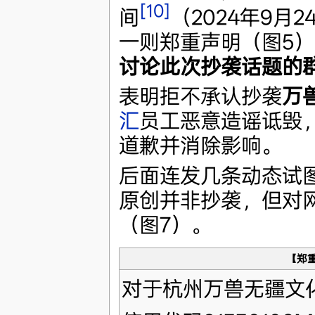
[10]
间
（2024年9月2
一则郑重声明（图5）
讨论此次抄袭话题的
表明拒不承认抄袭
万
汇
员工恶意造谣诋毁
道歉并消除影响。
后面连发几条动态试图
原创并非抄袭，但对
（图7）。
【郑
对于杭州万兽无疆文