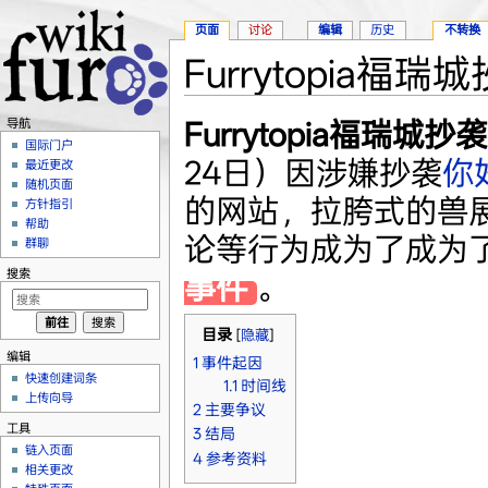
页面
讨论
编辑
历史
不转换
Furrytopia福
跳转至：
导航
、
搜索
Furrytopia福瑞城抄
导航
国际门户
24日）因涉嫌抄袭
你
最近更改
随机页面
的网站，拉胯式的兽
方针指引
帮助
论等行为成为了成为
群聊
搜索
事件
。
目录
[
隐藏
]
编辑
1
事件起因
快速创建词条
1.1
时间线
上传向导
2
主要争议
工具
3
结局
链入页面
4
参考资料
相关更改