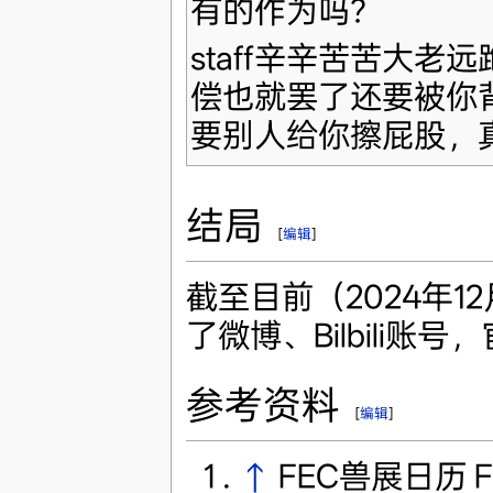
有的作为吗？
staff辛辛苦苦大
偿也就罢了还要被你
要别人给你擦屁股，
结局
[
编辑
]
截至目前（2024年1
了微博、Bilbili账
参考资料
[
编辑
]
↑
FEC兽展日历 Fu