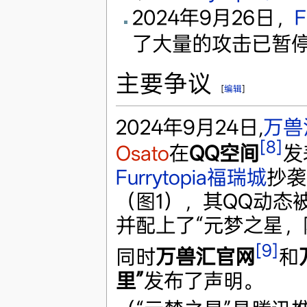
2024年9月26日，
F
了大量的攻击已暂
主要争议
[
编辑
]
2024年9月24日,
万兽
[8]
Osato
在
QQ空间
发
Furrytopia福瑞城
抄袭
（图1），其QQ动态
并配上了“元梦之星，
[9]
同时
万兽汇官网
和
里”
发布了声明。