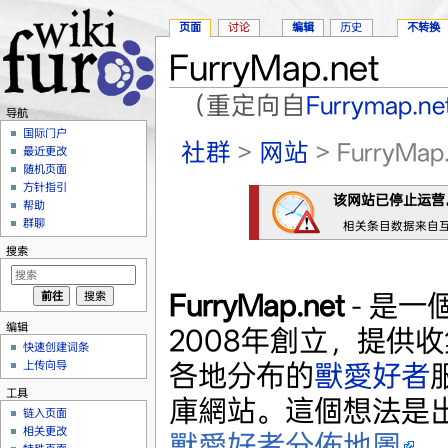
页面
讨论
编辑
历史
不转换
FurryMap.net
（重定向自
Furrymap.ne
导航
跳转至：
导航
、
搜索
国际门户
社群
>
网站
> FurryMap.
最近更改
随机页面
方针指引
该网站已停止运营
帮助
群聊
相关条目数据来自互联网
搜索
FurryMap.net
- 是一個
编辑
2008年創立，提供
快速创建词条
上传向导
各地分布的
獸愛好者
工具
庫網站。這個想法是
链入页面
相关更改
獸愛好者分佈地圖
。