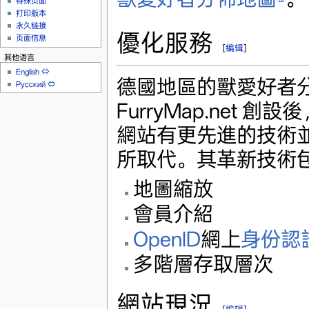
特殊页面
打印版本
永久链接
優化服務
页面信息
[
编辑
]
其他语言
English
⇔
德國地區的獸愛好者分佈
Русский
⇔
FurryMap.net
網站有更先進的技術並將會
所取代。其革新技術
地圖縮放
會員介紹
OpenID
網上
身份認
多階層存取層次
網站現況