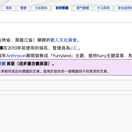
简体
繁體
大陆简体
香港繁體
澳門繁體
大马简体
新加坡简
吉林省、黑龍江省）舉辦的
獸人文化展會
。
庫
在2010年前使用的域名，管理員為
J.C.
。
每年
Anthrocon
期間裝飾成「Furryland」主題，提供furry主題菜單
歧義
頁面（或多重含義頁面）。
共享相同或近似標題的文章。是用於區別同一個標題但不同意思的文章。