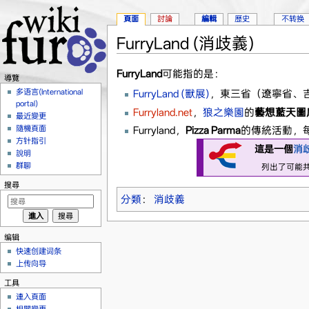
頁面
討論
編輯
歷史
不转换
FurryLand (消歧義)
跳到：
導覽
、
搜尋
FurryLand
可能指的是：
導覽
多语言(International
FurryLand (獸展)
，東三省（遼寧省、
portal)
Furryland.net
，
狼之樂園
的
藝想藍天圖
最近變更
隨機頁面
Furryland，
Pizza Parma
的傳統活動，
方针指引
這是一個
消
說明
群聊
列出了可能
搜尋
分類
：
消歧義
编辑
快速创建词条
上传向导
工具
連入頁面