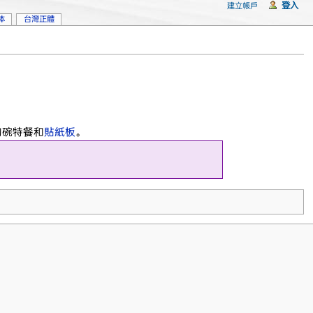
登入
建立帳戶
体
台灣正體
、狗碗特餐和
貼紙板
。