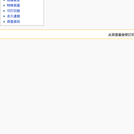
相關變更
特殊頁面
可打印版
永久連接
頁面資訊
此頁面最後修訂於 2