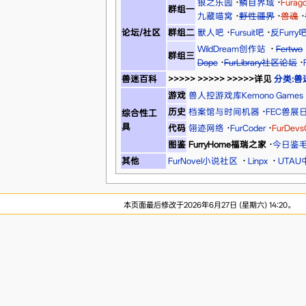
狼之乐园
·
鳞目界域
·
Fura
群组一
九藏喵窝
·
野性疆界
·
兽魂
·
论坛/社区
群组二
獸人吧
·
Fursuit吧
·
反Furry
WildDream创作站
·
Fertwo
群组三
Dope
·
FurLibrary社区论坛
·
兽迷百科
>>>>> >>>>> >>>>>详见
分类:兽
游戏
兽人控游戏库Kemono Games
历史
档案馆与时间机器
·
FEC兽展
综合性工
具
代码
翎迹网络
·
FurCoder
·
FurDev
图鉴
FurryHome福瑞之家
·
今日鉴
其他
FurNovel小说社区
·
Linpx
·
UTA
本页面最后修改于2026年6月27日 (星期六) 14:20。