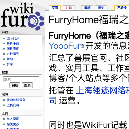
页面
讨论
编辑
历史
不转换
FurryHome福瑞
跳转至：
导航
、
搜索
FurryHome（福瑞之
导航
国际门户
YoooFur
开发的信息
最近更改
随机页面
方针指引
汇总了兽展官网、社区
帮助
群聊
戏、实用工具、工作室
搜索
博客/个人站点等多个
托管在
上海翎迹网络
编辑
司
运营。
快速创建词条
上传向导
工具
链入页面
同时也是WikiFur记
相关更改