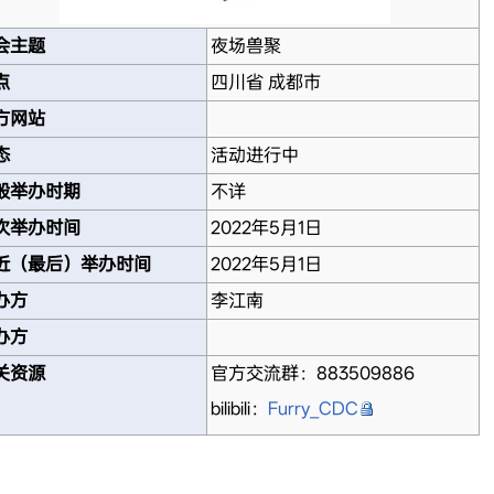
会主题
夜场兽聚
点
四川省 成都市
方网站
态
活动进行中
般举办时期
不详
次举办时间
2022年5月1日
近（最后）举办时间
2022年5月1日
办方
李江南
办方
关资源
官方交流群：883509886
bilibili：
Furry_CDC