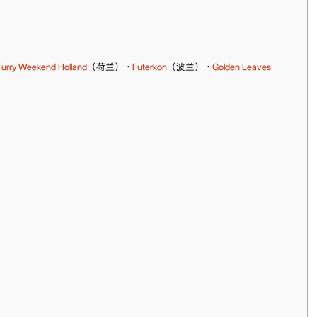
Furry Weekend Holland
（荷兰）
·
Futerkon
（波兰）
·
Golden Leaves