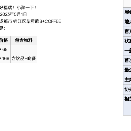
好福瑞！小聚一下！
展
2023年5月1日
成都市 锦江区毕昇路8+COFFEE
地
息：
官
价格
包含物料
状
￥68
一
￥168
含饮品+晚餐
首
最
主
协
相