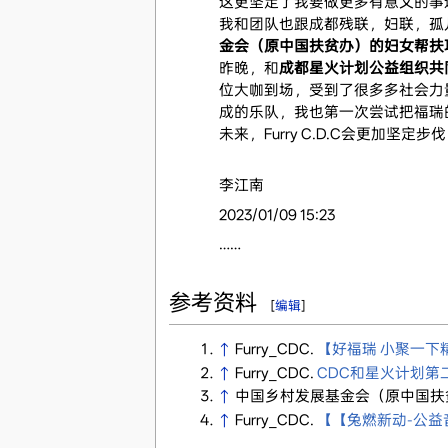
这更坚定了我要做更多有意义的事这么
我和团队也跟成都残联，妇联，孤
金会（原中国扶贫办）的妇女帮扶
昨晚，和
成都星火计划公益组织共
位大咖到场，受到了很多多社会力
成的乐队，我也第一次尝试把福瑞
未来，Furry C.D.C会更
李江南
2023/01/09 15:23
……
参考资料
[
编辑
]
↑
Furry_CDC.
【好福瑞 小聚一下
↑
Furry_CDC.
CDC和星火计划第
↑
中国乡村发展基金会（原中国扶
↑
Furry_CDC.
【【兔燃新动-公