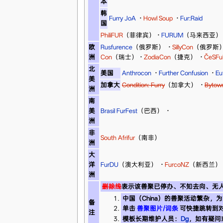
本
韩
Furry JoA
·
Howl Soup
·
Fur:Raid
国
PhiliFUR
（菲律宾）
·
FURUM
（马来西亚
欧
Rusfurence
（俄罗斯）
·
SillyCon
（俄罗斯
洲
Con
（瑞士）
·
ZodiaCon
（捷克）
·
ČeSFu
北
美国
Anthrocon
·
Further Confusion
·
Eu
美
加拿大
Condition: Furry
（加拿大）
·
Bytown
洲
南
美
Brasil FurFest
（巴西）
·
洲
非
South Afrifur
（南非）
洲
大
洋
FurDU
（澳大利亚）
·
FurcoNZ
（新西兰）
洲
删除线
表示该兽聚已停办、不知去向、无
中国（China）的兽聚活动繁杂
备
单击
兽聚图片/词条
可快捷跳转到
注
模板长期维护人员：
Dg
，如有疑问