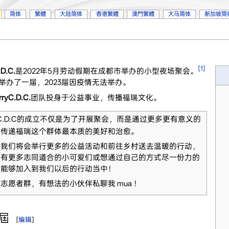
简体
繁體
大陆简体
香港繁體
澳門繁體
大马简体
新加坡简
[1]
.D.C.
是2022年5月劳动假期在成都市举办的小型夜场聚会。
举办了一届，2023届因疫情无法举办。
rryC.D.C.
团队投身于公益事业，传播福瑞文化。
ry C.D.C的成立不仅是为了开展聚会，而是通过更多更有意义的
来传递福瑞这个群体最本质的美好和治愈。
，我们将会举行更多的公益活动和前往乡村送去温暖的行动，
望有更多志同道合的小可爱们或想通过自己的方式尽一份力的
爱能够加入到我们以后的行动当中！
志愿者群，有想法的小伙伴私聊我 mua ！
屆
[
编辑
]