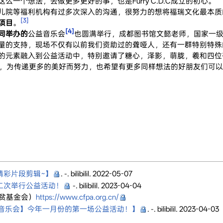
一个想法，去做更多更好的事，也是Furry C.D.C成立的初心。
儿院等福利机构有过多次深入的沟通，很努力的想将福瑞文化最本质
[3]
项目
。
[4]
同举办的
公益音乐会
也圆满举行，成都图书馆文懿老师，国家一
量的支持，现场不仅有以前我们资助过的聋哑人，还有一群特别特殊
的元素融入到公益活动中，特别邀请了糖心，泽影，萌胧，羲和四位
加坚定步伐，为传递更多的美好而努力，也希望有更多同样想法的好朋友们可
精彩片段剪辑~】
. -. bilibilil. 2022-05-07
二次举行公益活动！
-. bilibilil. 2023-04-04
贫基金会）
https://www.cfpa.org.cn/
益音乐会】今年一月份的第一场公益活动！】
. -. bilibilil. 2023-04-03