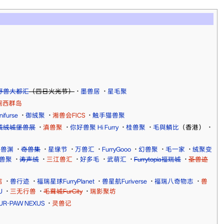
野兽大都汇
（四日火光节）
·
墨兽居
·
星毛聚
澜西群岛
furse
·
御绒聚
·
湘兽会FICS
·
触手猫兽聚
毛绒绒城堡兽展
·
滇兽聚
·
你好兽聚 Hi Furry
·
桂兽聚
·
毛與鱗比
（香港）
·
白兽渊
·
奇兽集
·
星缘节
·
万兽汇
·
FurryGooo
·
幻兽聚
·
毛一家
·
绒聚变
兽聚
·
涛声绒
·
三江兽汇
·
好多毛
·
武萌汇
·
Furrytopia福瑞城
·
圣兽迹
信
·
兽行迹
·
福瑞星球FurryPlanet
·
兽星航Furiverse
·
福瑞八奇物志
·
兽
U
·
三无行兽
·
毛茸城FurCity
·
瑞影聚坊
R-PAW NEXUS
·
灵兽记