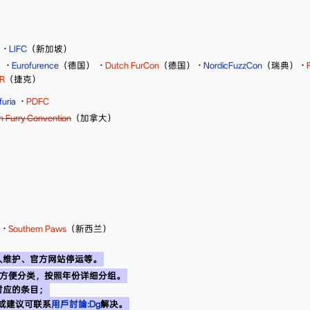
）
·
LIFC
（新加坡）
）
·
Eurofurence
（德国）
·
Dutch FurCon
（德国）
·
NordicFuzzCon
（瑞典）
·
R
（捷克）
furia
·
PDFC
 Furry Convention
（加拿大）
·
Southern Paws
（新西兰）
人维护、官方网站停运等。
，为方便分类，按照年份详细分组。
对应的条目；
或建议可联系
用戶討論:Dg
解决。