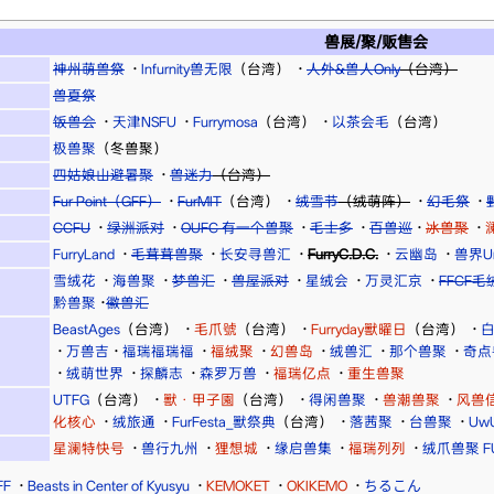
兽展/聚/贩售会
神州萌兽祭
·
Infurnity兽无限
（台湾）
·
人外&兽人Only
（台湾）
兽夏祭
饭兽会
·
天津NSFU
·
Furrymosa
（台湾）
·
以茶会毛
（台湾）
极兽聚
（冬兽聚）
四姑娘山避暑聚
·
兽迷力
（台湾）
Fur Point（GFF）
·
FurMIT
（台湾）
·
绒雪节
（绒萌阵）
·
幻毛祭
·
CCFU
·
绿洲派对
·
OUFC 有一个兽聚
·
毛士多
·
百兽巡
·
冰兽聚
·
FurryLand
·
毛茸茸兽聚
·
长安寻兽汇
·
FurryC.D.C.
·
云幽岛
·
兽界Uni
雪绒花
·
海兽聚
·
梦兽汇
·
兽屋派对
·
星绒会
·
万灵汇京
·
FFCF
黔兽聚
·
徽兽汇
BeastAges
（台湾）
·
毛爪號
（台湾）
·
Furryday獸曜日
（台湾）
·
·
万兽吉
·
福瑞福瑞福
·
福绒聚
·
幻兽岛
·
绒兽汇
·
那个兽聚
·
奇点
·
绒萌世界
·
探麟志
·
森罗万兽
·
福瑞亿点
·
重生兽聚
UTFG
（台湾）
·
獸・甲子園
（台湾）
·
得闲兽聚
·
兽潮兽聚
·
风兽
化核心
·
绒旅通
·
FurFesta_獸祭典
（台湾）
·
落茜聚
·
台兽聚
·
Uw
星澜特快号
·
兽行九州
·
狸想城
·
缘启兽集
·
福瑞列列
·
绒爪兽聚 FU
FF
·
Beasts in Center of Kyusyu
·
KEMOKET
·
OKIKEMO
·
ちるこん