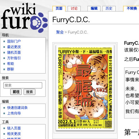
页面
讨论
编辑
历史
不转换
FurryC.D.C.
跳转至：
导航
、
搜索
聚会
> FurryC.D.C.
导航
国际门户
FurryC
最近更改
该展仅
随机页面
方针指引
之后
Fu
帮助
群聊
Fur
搜索
事情
未来
也希
编辑
小可
快速创建词条
我们有
上传向导
工具
链入页面
第一
相关更改