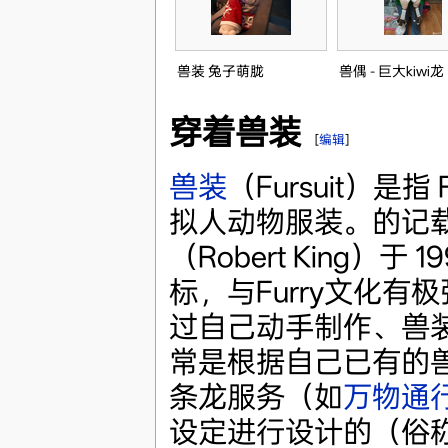
兽装 兔子萌胧
兽偶 - 巨大kiwi龙
穿着兽装
[
编辑
]
兽装
（Fursuit）是
拟人动物服装。的记
（Robert King
标，与Furry文化
过自己动手制作、兽
常是根据自己已有的
条龙服务（如
万物通
设定进行设计的（俗称