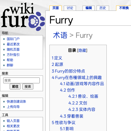
页面
讨论
编辑
历史
不转换
Furry
跳转至：
导航
、
搜索
术语
> Furry
导航
国际门户
最近更改
随机页面
目录
[
隐藏
]
方针指引
1
定义
帮助
2
起源
群聊
3
Furry的部分特点
搜索
4
Furry在各種領域上的興趣
4.1
动画/游戏等内容作品
4.2
创作
编辑
4.2.1
兽设、绘画
快速创建词条
4.2.2
文创
上传向导
4.2.3
实体内容
工具
4.3
穿着兽装
链入页面
5
性欲与争议
相关更改
5.1
影响