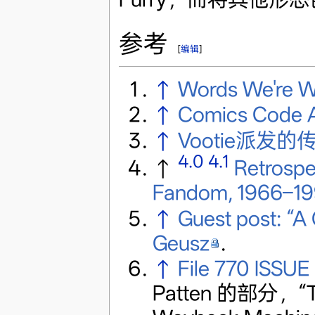
参考
[
编辑
]
↑
Words We're Wa
↑
Comics Code A
↑
Vootie派发
4.0
4.1
↑
Retrospec
Fandom, 1966–1
↑
Guest post: “A 
Geusz
.
↑
File 770 ISSU
Patten 的部分，“