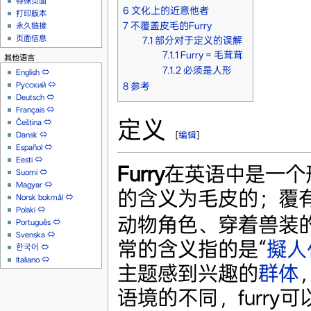
特殊页面
6
文化上的近意他者
打印版本
7
不覆盖皮毛的Furry
永久链接
页面信息
7.1
部分对于定义的误解
7.1.1
Furry = 毛茸茸
其他语言
7.1.2
必须是人形
English
⇔
Русский
⇔
8
参考
Deutsch
⇔
Français
⇔
定义
Čeština
⇔
[
编辑
]
Dansk
⇔
Español
⇔
Eesti
⇔
Furry
在英语中是一个
Suomi
⇔
Magyar
⇔
的含义为毛皮的；覆有
Norsk bokmål
⇔
Polski
⇔
动物角色、穿着兽装
Português
⇔
Svenska
⇔
常的含义指的是“
擬人
한국어
⇔
Italiano
⇔
主题感到兴趣的
群体
语境的不同，furr