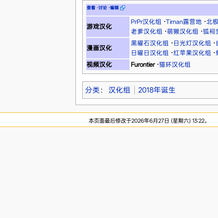
查看
·
讨论
·
编辑
PrPr汉化组
·
Tirnan露营地
·
北
游戏汉化
老爹汉化组
·
萌獭汉化组
·
狐祠
黑曜石汉化组
·
日光灯汉化组
·
漫画汉化
日曜日汉化组
·
红苹果汉化组
·
视频汉化
Furontier
·
猫环汉化组
分类
：
汉化组
2018年诞生
本页面最后修改于2026年6月27日 (星期六) 13:22。