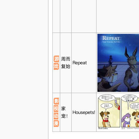
游
周而
Repeat
戏
复始
影
视
家
Housepets!
动
宠！
漫