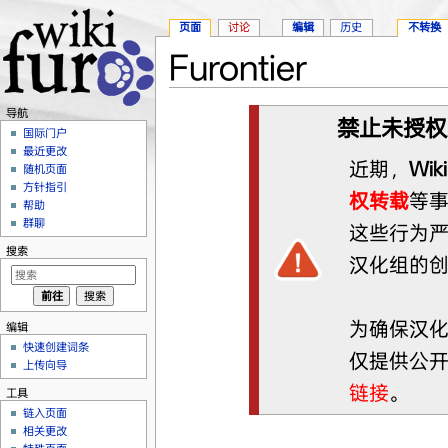
页面
讨论
编辑
历史
不转换
Furontier
跳转至：
导航
、
搜索
导航
禁止未授权
国际门户
最近更改
近期，
Wiki
随机页面
方针指引
权转载
等
帮助
群聊
这些行为
搜索
汉化组的
为确保汉
编辑
快速创建词条
仅提供公
上传向导
链接
。
工具
链入页面
相关更改