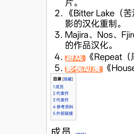
片。
《Bitter Lak
影的汉化重制。
Majira、Nos、Fji
的作品汉化。
游戏
《Repea
影视动漫
《Hou
目录
[
隐藏
]
1
成员
2
代表作
3
代表作
4
参考资料
5
外部链接
成员