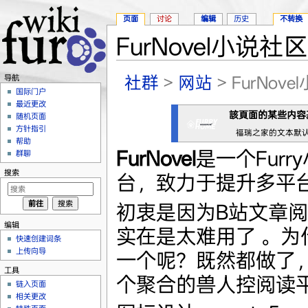
页面
讨论
编辑
历史
不转换
FurNovel小说社区
跳转至：
导航
、
搜索
社群
>
网站
> FurNov
导航
国际门户
最近更改
該頁面的某些内容
随机页面
方针指引
福瑞之家的文本默
帮助
FurNovel
是一个Fur
群聊
搜索
台，致力于提升多平
初衷是因为B站文章
编辑
实在是太难用了 。为
快速创建词条
上传向导
一个呢？既然都做了
工具
个聚合的兽人控阅读
链入页面
相关更改