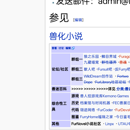
发送邮件：admin@fur
参见
[
编辑
]
兽化小说
查看
·
讨论
·
编辑
狼之乐园
·
鳞目界域
·
Fura
群组一
九藏喵窝
·
野性疆界
·
兽魂
·
论坛/社区
群组二
獸人吧
·
Fursuit吧
·
反Furry
WildDream创作站
·
Fertwo
群组三
Dope
·
FurLibrary社区论坛
·
兽迷百科
>>>>> >>>>> >>>>>详见
分类:兽
游戏
兽人控游戏库Kemono Games
历史
档案馆与时间机器
·
FEC兽展
综合性工
具
代码
翎迹网络
·
FurCoder
·
FurDev
图鉴
FurryHome福瑞之家
·
今日鉴
其他
FurNovel小说社区
·
Linpx
·
UTA