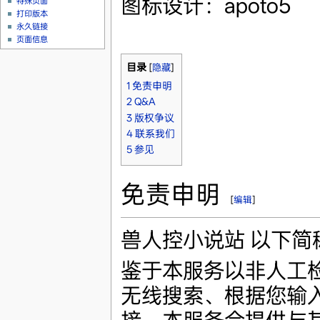
图标设计：apoto5
特殊页面
打印版本
永久链接
页面信息
目录
[
隐藏
]
1
免责申明
2
Q&A
3
版权争议
4
联系我们
5
参见
免责申明
[
编辑
]
兽人控小说站 以下简
鉴于本服务以非人工
无线搜索、根据您输