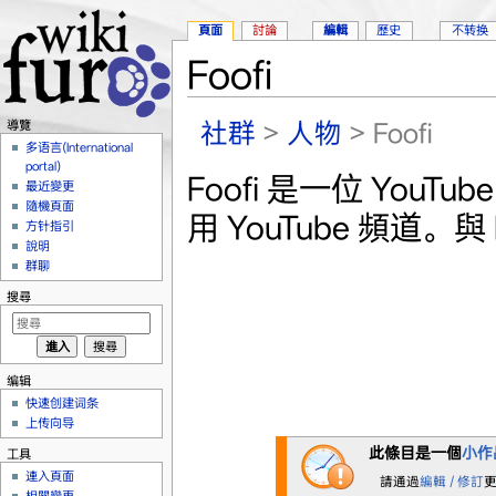
頁面
討論
編輯
歷史
不转换
Foofi
跳到：
導覽
、
搜尋
社群
>
人物
> Foofi
導覽
多语言(International
portal)
Foofi 是一位 YouTu
最近變更
隨機頁面
用 YouTube 頻道。
方针指引
說明
群聊
搜尋
编辑
快速创建词条
上传向导
此條目是一個
小作
工具
連入頁面
請通過
編輯 / 修訂