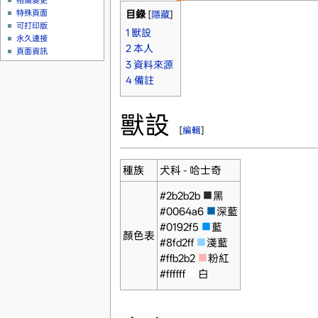
相關變更
特殊頁面
目錄
[
隱藏
]
可打印版
1
獸設
永久連接
2
本人
頁面資訊
3
資料來源
4
備註
獸設
[
編輯
]
種族
犬科 - 哈士奇
#2b2b2b
■
黑
#0064a6
■
深藍
#0192f5
■
藍
顏色表
#8fd2ff
■
淺藍
#ffb2b2
■
粉紅
#ffffff
■
白