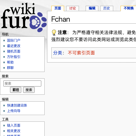
页面
讨论
编辑
历史
不转换
Fchan
跳转至：
导航
、
搜索
注意
： 为严格遵守相关法律法规，避
导航
强烈建议您不要访问此类网站或浏览此类
国际门户
最近更改
随机页面
分类
：
不可索引页面
方针指引
帮助
群聊
搜索
编辑
快速创建词条
上传向导
工具
链入页面
相关更改