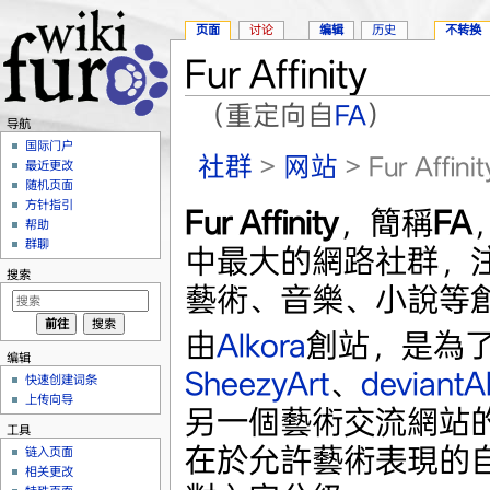
页面
讨论
编辑
历史
不转换
Fur Affinity
（重定向自
FA
）
导航
跳转至：
导航
、
搜索
国际门户
社群
>
网站
> Fur Affinit
最近更改
随机页面
方针指引
Fur Affinity
，簡稱
FA
帮助
群聊
中最大的網路社群，
搜索
藝術、音樂、小說等
由
Alkora
創站，是為
编辑
SheezyArt
、
deviant
快速创建词条
上传向导
另一個藝術交流網站
工具
在於允許藝術表現的
链入页面
相关更改