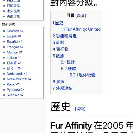
對內容分級。
特殊页面
打印版本
永久链接
目录
[
隐藏
]
页面信息
1
歷史
其他语言
1.1
Fur Affinity: United
Deutsch
⇔
2
功能和規定
English
⇔
Español
⇔
3
計劃
Français
⇔
4
吉祥物
Magyar
⇔
5
數據
Italiano
⇔
5.1
統計
日本語
⇔
한국어
⇔
5.2
硬體
Nederlands
⇔
5.2.1
退休硬體
Norsk bokmål
⇔
6
參照
Polski
⇔
7
外部連結
Русский
⇔
Svenska
⇔
歷史
[
编辑
]
Fur Affinity
在2005 年 