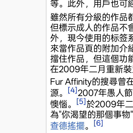
等。此外，用戶也可
雖然所有分級的作品都
但標示成人的作品不
外，現今使用的标签
來當作品頁的附加介
擋住作品，但這個功
在2009年二月重新
Fur Affinity的
[4]
源。
2007年愚
[5]
懊惱。
於2009
為"你渴望的那個事物"(Th
[6]
查德搖擺
。