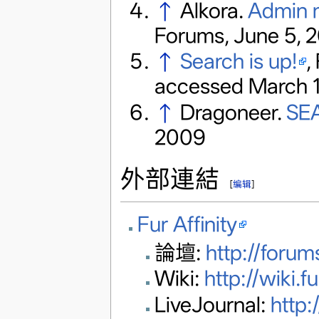
↑
Alkora.
Admin 
Forums, June 5, 
↑
Search is up!
,
accessed March 1
↑
Dragoneer.
SE
2009
外部連結
[
编辑
]
Fur Affinity
論壇:
http://forums
Wiki:
http://wiki.fu
LiveJournal:
http: