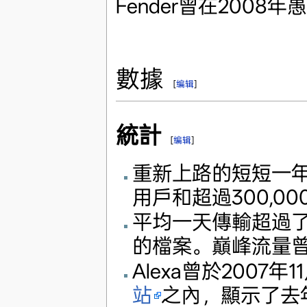
Fender曾在2008
數據
[
编辑
]
統計
[
编辑
]
重新上路的短短一年之內，
用戶和超過300,0
平均一天傳輸超過了8
的檔案。巔峰流量曾達到
Alexa曾於2007年11
站
之內，顯示了去年比