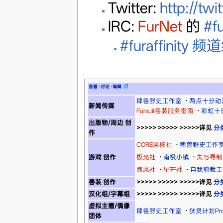
Twitter:
http://twi
IRC:
FurNet
的
#fu
#furaffinity 
查看
·
讨论
·
编辑
稗兽野史工作室
·
两点十分动
新闻传媒
Fursuit兽装服务指南
·
彩虹十
出版物/周边 创
>>>>> >>>>> >>>>>详见
分
作
CORE果核社
·
稗兽野史工作
游戏 创作
极光社
·
南极小镇
·
失与寻制
煦风社
·
星芒社
·
自我剪裁工
兽装 创作
>>>>> >>>>> >>>>>详见
分
汉化组/字幕组
>>>>> >>>>> >>>>>详见
分
虚拟主播/偶像
稗兽野史工作室
·
狄灵计划Proj
团体