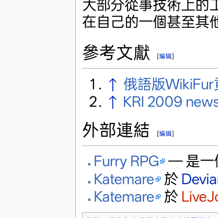
大部分從事技術上的
在自己的一個甚至其
參考文獻
[
编辑
]
↑
俄語版WikiF
↑
KRI 2009 new
外部連結
[
编辑
]
Furry RPG
— 是一
Katemare
於
Devi
Katemare
於
LiveJ