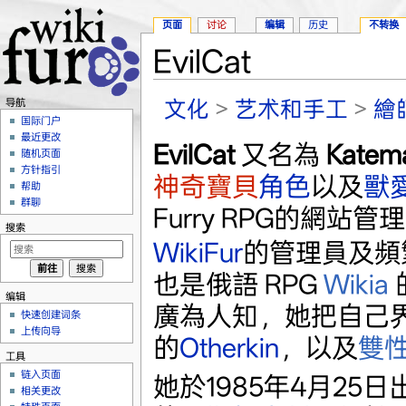
页面
讨论
编辑
历史
不转换
EvilCat
跳转至：
导航
、
搜索
文化
>
艺术和手工
>
繪
导航
国际门户
最近更改
EvilCat
又名為
Katem
随机页面
方针指引
神奇寶貝
角色
以及
獸
帮助
群聊
Furry RPG的網站
搜索
WikiFur
的管理員及頻
也是俄語 RPG
Wikia
编辑
廣為人知，她把自己
快速创建词条
上传向导
的
Otherkin
，以及
雙
工具
链入页面
她於1985年4月25日
相关更改