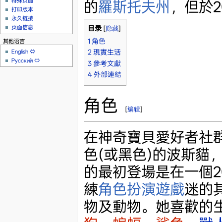
特殊页面
的
羅斯托夫州
，但於2
打印版本
永久链接
页面信息
目录
[
隐藏
]
1
角色
其他语言
English
⇔
2
現實生活
Русский
⇔
3
參考文獻
4
外部連結
角色
[
编辑
]
在神奇寶貝愛好者社群裡
色(或黑色)的波斯貓
的最初登場是在一個2
練
角色扮演遊戲
迷的其
物及動物。她喜歡的