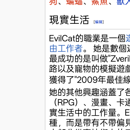
狗
、
蝙蝠
、
鯊魚
、
獸
現實生活
[
编辑
]
EvilCat的職業是一個
由工作者
。 她是數
最成功的是叫做"Zveri
路以及寵物的模擬遊
獲得了"2009年最佳
她的其他興趣涵蓋了
（RPG）、漫畫、
實生活中的工作量。Ev
種，而是帶有不帶偏見的