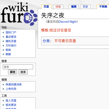
页面
讨论
编辑
历史
不转换
失序之夜
（重定向自
Discord Night
）
跳转至：
导航
、
搜索
导航
模板:经过讨论留空
国际门户
最近更改
分类
：
不可索引页面
随机页面
方针指引
帮助
群聊
搜索
编辑
快速创建词条
上传向导
工具
链入页面
相关更改