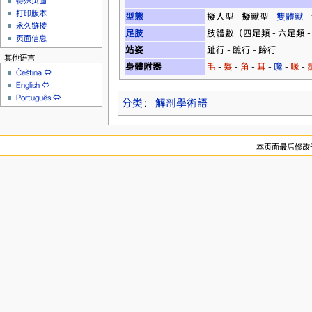
特殊页面
打印版本
型態
擬人型 - 擬獸型 -
雙體獸
-
永久链接
足肢
肢體數（四足類 - 六足類 - 八
页面信息
站姿
趾行 - 蹠行 - 蹄行
其他语言
身體附器
毛
-
髮
-
角
-
耳
-
嚵
-
喙
-
Čeština
⇔
English
⇔
Português
⇔
分类
：
解剖學術語
本页面最后修改于20