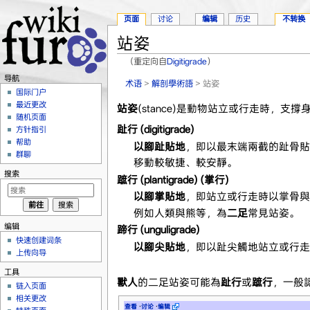
页面
讨论
编辑
历史
不转换
站姿
（重定向自
Digitigrade
）
跳转至：
导航
、
搜索
导航
术语
>
解剖學術語
> 站姿
国际门户
最近更改
站姿
(stance)是動物站立或行走時，支撐
随机页面
趾行 (
digitigrade
)
方针指引
帮助
以腳趾貼地
，即以最末端兩截的趾骨貼
群聊
移動較敏捷、較安靜。
搜索
蹠行 (
plantigrade
) (掌行)
以腳掌貼地
，即站立或行走時以掌骨與
例如人類與熊等，為
二足
常見站姿。
编辑
蹄行 (
unguligrade
)
快速创建词条
以腳尖貼地
，即以趾尖觸地站立或行走
上传向导
工具
獸人
的二足站姿可能為
趾行
或
蹠行
，一般
链入页面
相关更改
查看
·
讨论
·
编辑