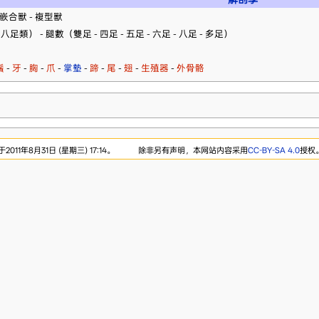
 嵌合獸 - 複型獸
足類） - 腿數（雙足 - 四足 - 五足 - 六足 - 八足 - 多足）
鬚
-
牙
-
胸
-
爪
-
掌墊
-
蹄
-
尾
-
翅
-
生殖器
-
外骨骼
11年8月31日 (星期三) 17:14。
除非另有声明，本网站内容采用
CC-BY-SA 4.0
授权