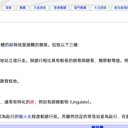
简体
繁體
大陆简体
香港繁體
澳門繁體
大马简体
新加坡简
身體的
腳
與地面接觸的關係。包括以下三種：
地站立或行走。與蹠行相比具有較長的腕骨與蹠骨，關節較彎曲。
蹠骨貼地。
，通常有特化的
蹄
，例如有蹄類動物 (
Ungulate
)。
認為趾行的
擬人化
程度較蹠行低。而雖然四足的常見站姿為趾行，在
解剖學