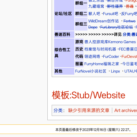
狼之乐园
·
鳞目界域
·
Fura
群组一
九藏喵窝
·
野性疆界
·
兽魂
·
论坛/社区
群组二
獸人吧
·
Fursuit吧
·
反Furry
WildDream创作站
·
Fertwo
群组三
Dope
·
FurLibrary社区论坛
·
兽迷百科
>>>>> >>>>> >>>>>详见
分类:兽
游戏
兽人控游戏库Kemono Games
历史
档案馆与时间机器
·
FEC兽展
综合性工
具
代码
翎迹网络
·
FurCoder
·
FurDev
图鉴
FurryHome福瑞之家
·
今日鉴
其他
FurNovel小说社区
·
Linpx
·
UTA
模板:Stub/Website
分类
：
缺少引用來源的文章
Art archive
本页面最后修改于2023年12月16日 (星期六) 22:27。