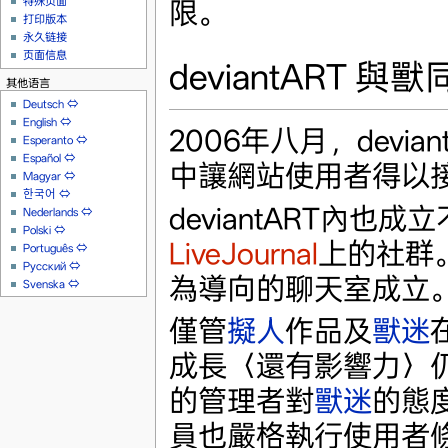
特殊页面
限。
打印版本
永久链接
页面信息
deviantART 與
其他语言
Deutsch
⇔
English
⇔
2006年八月，devi
Esperanto
⇔
Español
⇔
中讓網站使用者得以
Magyar
⇔
한국어
⇔
deviantART內也成
Nederlands
⇔
Polski
⇔
LiveJournal
上的社群
Português
⇔
Русский
⇔
為導向的聊天室成立
Svenska
⇔
僅管
擬人
作品及
獸迷
成長〈還有影響力〉仍相
的管理者對
獸迷
的態
員也嚴格執行使用者