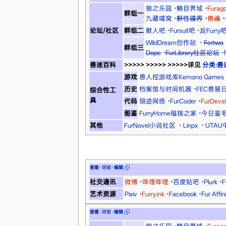
狼之乐园
·
鳞目界域
·
Fura
群组一
九藏喵窝
·
野性疆界
·
兽魂
·
论坛/社区
群组二
獸人吧
·
Fursuit吧
·
反Furry
WildDream创作站
·
Fertwo
群组三
Dope
·
FurLibrary社区论坛
·
兽迷百科
>>>>> >>>>> >>>>>详见
分类:兽
游戏
兽人控游戏库Kemono Games
历史
档案馆与时间机器
·
FEC兽展
综合性工
具
代码
翎迹网络
·
FurCoder
·
FurDev
图鉴
FurryHome福瑞之家
·
今日鉴
其他
FurNovel小说社区
·
Linpx
·
UTA
查看
·
讨论
·
编辑
社交通讯
微博
·
哔哩哔哩
·
百度贴吧
·
Plurk
·
F
艺术资源
Pixiv
·
Furry.ink
·
Facebook
·
Fur Aff
查看
·
讨论
·
编辑