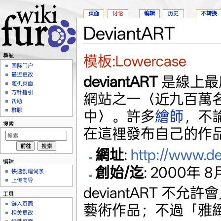
页面
讨论
编辑
历史
不转换
DeviantART
跳转至：
导航
、
搜索
模板:Lowercase
导航
国际门户
最近更改
deviantART
是線上最
随机页面
方针指引
網站之一〈近九百萬
帮助
群聊
中〉。許多
繪師
，不
搜索
在這裡發布自己的作
網址
:
http://www.de
编辑
創始/迄
: 2000年 8
快速创建词条
上传向导
deviantART 不
工具
链入页面
藝術作品；不過「雅
相关更改