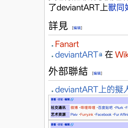
了deviantART上
獸同
詳見
[
编辑
]
Fanart
deviantART
在
Wik
外部聯結
[
编辑
]
deviantART上的
查看
·
讨论
·
编辑
社交通讯
微博
·
哔哩哔哩
·
百度贴吧
·
Plurk
·
F
艺术资源
Pixiv
·
Furry.ink
·
Facebook
·
Fur Aff
查看
·
讨论
·
编辑