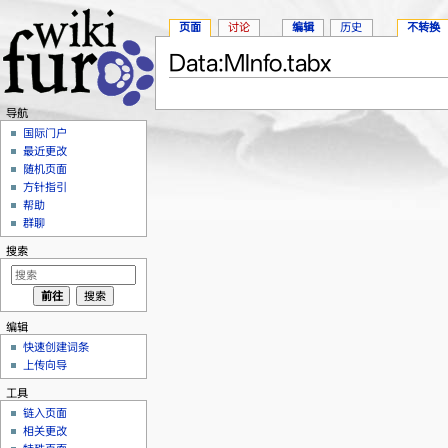
页面
讨论
编辑
历史
不转换
Data:MInfo.tabx
跳转至：
导航
、
搜索
导航
国际门户
最近更改
随机页面
方针指引
帮助
群聊
搜索
编辑
快速创建词条
上传向导
工具
链入页面
相关更改