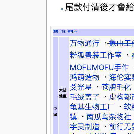
尾款付清後才會
查看
·
讨论
·
编辑
万物通行
·
象山工
粉狐兽装工作室
·
MOFUMOFU手作
鸿萌造物
·
海伦实
爻光星
·
苍牌毛化
大陆
毛绒盖子
·
虚构都
地区
龟基生物工厂
·
软
中
镇
·
南瓜鸟杂物社
国
宇灵制造
·
前行无