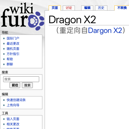
页面
讨论
编辑
历史
不转换
Dragon X2
（重定向自
Dargon X2
导航
跳转至：
导航
、
搜索
国际门户
最近更改
随机页面
方针指引
帮助
群聊
搜索
编辑
快速创建词条
上传向导
工具
链入页面
相关更改