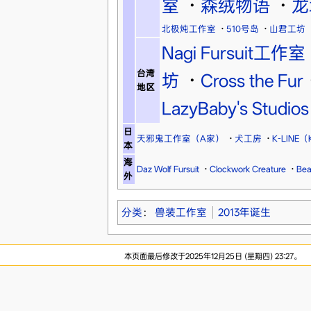
室
·
森绒物语
·
龙
北极炖工作室
·
510号岛
·
山君工坊
Nagi Fursuit工作室
台湾
坊
·
Cross the Fur
地区
LazyBaby's Studios
日
天邪鬼工作室（A家）
·
犬工房
·
K-LINE
本
海
Daz Wolf Fursuit
·
Clockwork Creature
·
Bea
外
分类
：
兽装工作室
2013年诞生
本页面最后修改于2025年12月25日 (星期四) 23:27。