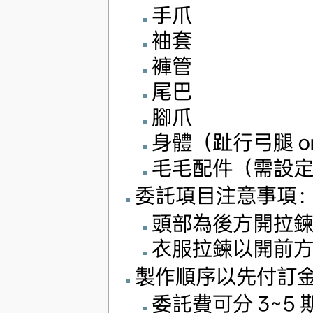
手爪
袖套
褲管
尾巴
腳爪
身體（趾行弓腿 o
毛毛配件（需設
委託項目注意事項
頭部為後方開拉
衣服拉鍊以開前
製作順序以先付訂
委託費可分 3~5 