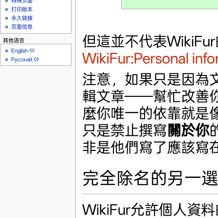
特殊页面
打印版本
永久链接
页面信息
但這並不代表Wiki
其他语言
English
⇔
WikiFur:Personal info
Русский
⇔
注意，如果只是因為
輯文章——幫忙改善
麼你唯一的依靠就是
只是禁止撰寫
關於你
非是他們寫了應該寫
完全除名的另一
WikiFur允許個人