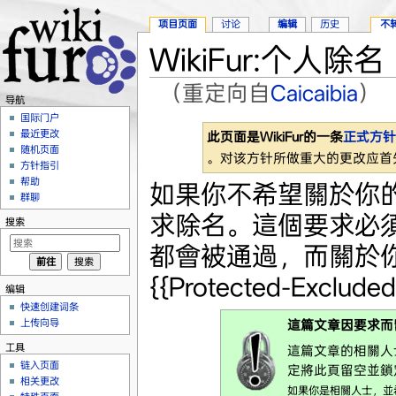
项目页面
讨论
编辑
历史
不
WikiFur:个人除名
（重定向自
Caicaibia
）
导航
跳转至：
导航
、
搜索
国际门户
最近更改
此页面是WikiFur的一条
正式方针
随机页面
。对该方针所做重大的更改应首
方针指引
帮助
如果你不希望關於你
群聊
求除名。這個要求必
搜索
都會被通過，而關於
{{Protected-Exclude
编辑
快速创建词条
上传向导
這篇文章因要求而
工具
這篇文章的相關人士
链入页面
定將此頁留空並鎖
相关更改
如果你是相關人士，並